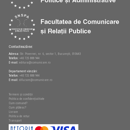
Contactează-ne:
Adresa:
Str. Povernei, nr. 6, sector 1, București, 010643
Telefon:
+40 725 888 944
E-mail:
editura@comunicare.ro
Departament vânzări:
Telefon:
+40 725 888 944
E-mail:
difuzare@comunicare.ro
Termeni și condiții
Politica de confidențialitate
Cum comand?
Cum plătesc?
Livrare
Politica de retur
Transport