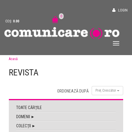
LOGIN
0
COȘ:
0.00
Acasă
REVISTA
Preţ Crescător
ORDONEAZĂ DUPĂ
TOATE CĂRȚILE
DOMENII
COLECŢII