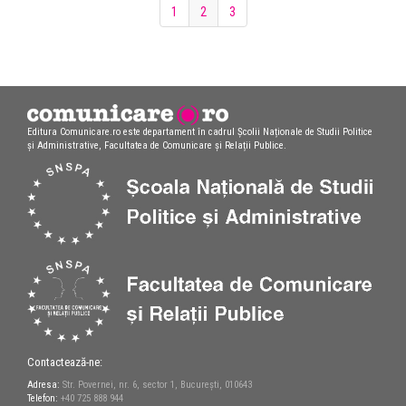
1
2
3
Editura Comunicare.ro este departament în cadrul Școlii Naționale de Studii Politice
și Administrative, Facultatea de Comunicare și Relații Publice.
Contactează-ne:
Adresa:
Str. Povernei, nr. 6, sector 1, București, 010643
Telefon:
+40 725 888 944