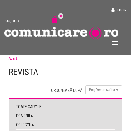
LOGIN
0
COȘ:
0.00
Acasă
REVISTA
Preţ Descrescător
ORDONEAZĂ DUPĂ
TOATE CĂRȚILE
DOMENII
COLECŢII