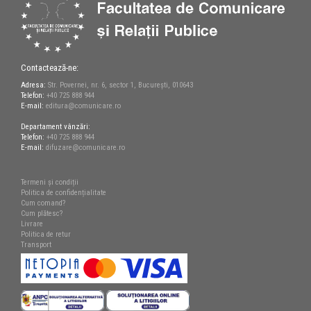
Contactează-ne:
Adresa:
Str. Povernei, nr. 6, sector 1, București, 010643
Telefon:
+40 725 888 944
E-mail:
editura@comunicare.ro
Departament vânzări:
Telefon:
+40 725 888 944
E-mail:
difuzare@comunicare.ro
Termeni și condiții
Politica de confidențialitate
Cum comand?
Cum plătesc?
Livrare
Politica de retur
Transport