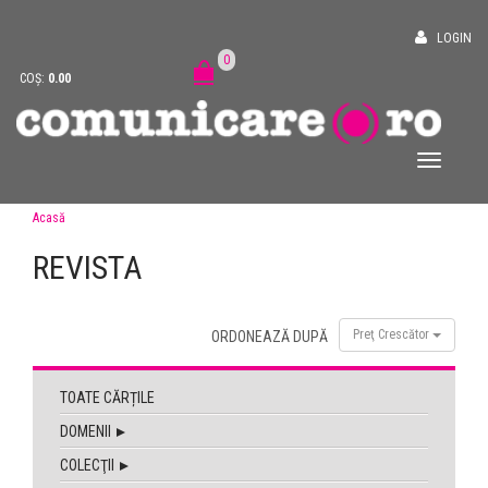
LOGIN
0
COȘ:
0.00
Acasă
REVISTA
Preţ Crescător
ORDONEAZĂ DUPĂ
TOATE CĂRȚILE
DOMENII
COLECŢII