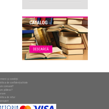
CATALOG
DESCARCĂ
rmeni și condiții
litica de confidențialitate
um comand?
um plătesc?
ivrare
litica de retur
ransport