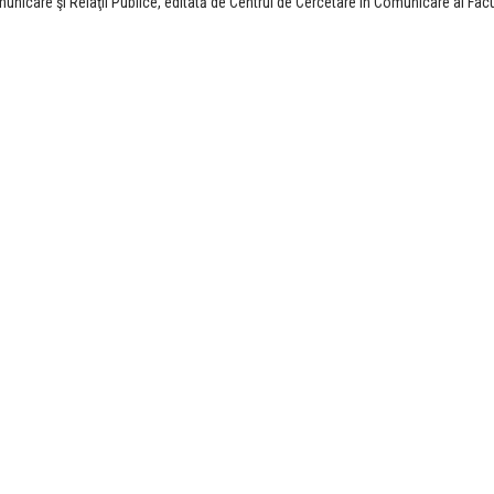
re şi Relaţii Publice, editată de Centrul de Cercetare în Comunicare al Facul
PROBLEMELE PUBLICE 
LANSARE BOOKFEST
Lansare: Prob
publice, Bookf
00:00
0
LANSARE: PROBLEMEL
PUBLICE, BOOKFEST
Lansare: Prob
publice, Bookf
00:00
0