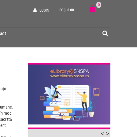
0
COȘ:
0.00
LOGIN
act
e
aţii
ioumane.
 în mod
acrată ​
ment.