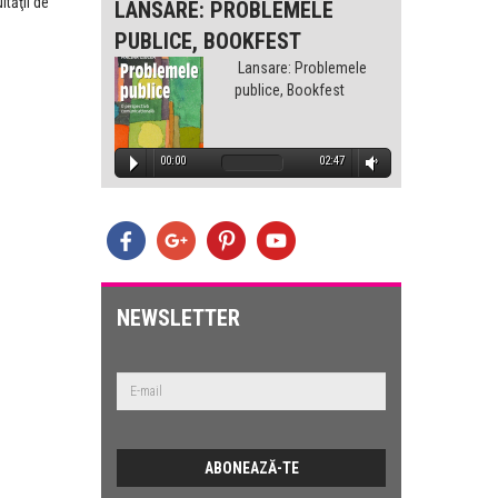
tăţii de
-
LANSARE: PROBLEMELE
LANS
PUBLICE, BOOKFEST
PUBLI
lemele
Lansare: Problemele
est
publice, Bookfest
1:32
00:00
02:47
00
E
lemele
est
NEWSLETTER
2:47