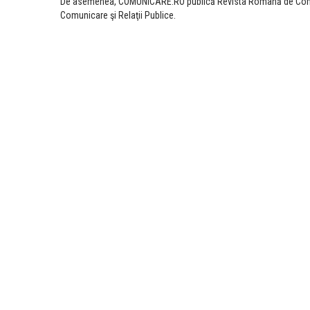
​De asemenea, COMUNICARE.RO publică Revista Română de Comunica
Comunicare şi Relaţii Publice.