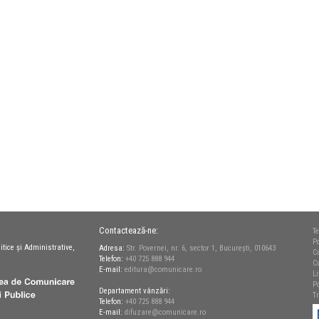
Contactează-ne:
Te
Po
itice și Administrative,
Adresa:
Str. Povernei, nr. 6, sector 1, București, 010643
C
Telefon:
+40 725 888 944
C
E-mail:
editura@comunicare.ro
L
Po
Departament vânzări:
T
Telefon:
+40 725 888 944
E-mail:
difuzare@comunicare.ro