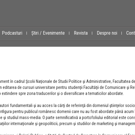
Podcasturi
Știri / Evenimente
Revista
Despre noi
Cont
ent în cadrul Şcolii Naţionale de Studii Politice şi Administrative, Facultatea d
n editarea de cursuri universitare pentru studenţii Facultăţii de Comunicare şi Rel
o extindere spre zona traducerilor şi o diversificare a tematicilor abordate.
 de autori fundamentali şi au acces la cărţi de referinţă din domeniul ştiinţelor soc
 reconfigura pentru publicul românesc domenii care nu au fost abordate până acum
ice şi studiul mass-media. O parte semnificativă a portofoliului editorial este cons
aţiilor internaţionale şi geopoliticii, precum şi studiilor de marketing şi manage