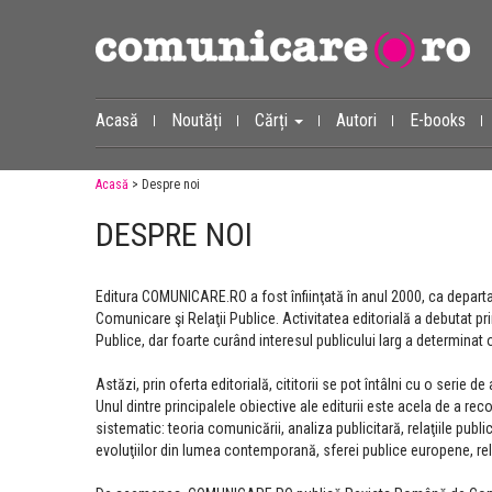
Acasă
Noutăți
Cărți
Autori
E-books
Acasă
> Despre noi
DESPRE NOI
Editura COMUNICARE.RO a fost înfiinţată în anul 2000, ca departam
Comunicare şi Relaţii Publice. Activitatea editorială a debutat pri
Publice, dar foarte curând interesul publicului larg a determinat 
Astăzi, prin oferta editorială, cititorii se pot întâlni cu o serie
Unul dintre principalele obiective ale editurii este acela de a
sistematic: teoria comunicării, analiza publicitară, relaţiile publ
evoluţiilor din lumea contemporană, sferei publice europene​, ​rel