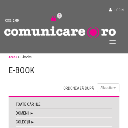
LOGIN
0
COȘ:
0.00
Acasă
> E-books
E-BOOK
Alfabetic
ORDONEAZĂ DUPĂ
TOATE CĂRȚILE
DOMENII
COLECŢII