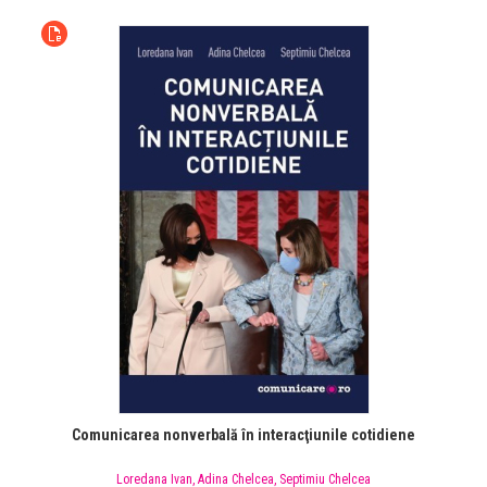
Comunicarea nonverbală în interacţiunile cotidiene
Loredana Ivan
,
Adina Chelcea
,
Septimiu Chelcea