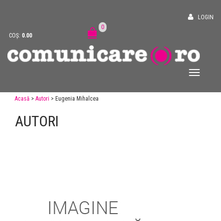
LOGIN
0
COȘ:
0.00
Acasă
>
Autori
> Eugenia Mihalcea
AUTORI