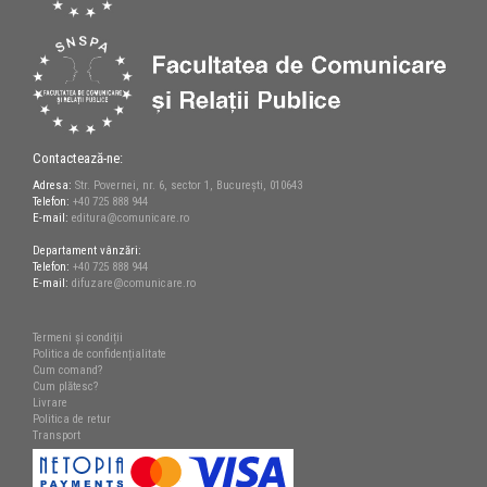
Contactează-ne:
Adresa:
Str. Povernei, nr. 6, sector 1, București, 010643
Telefon:
+40 725 888 944
E-mail:
editura@comunicare.ro
Departament vânzări:
Telefon:
+40 725 888 944
E-mail:
difuzare@comunicare.ro
Termeni și condiții
Politica de confidențialitate
Cum comand?
Cum plătesc?
Livrare
Politica de retur
Transport