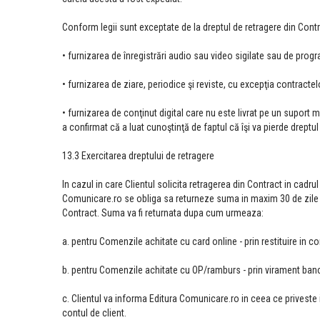
Conform legii sunt exceptate de la dreptul de retragere din Cont
• furnizarea de înregistrări audio sau video sigilate sau de progr
• furnizarea de ziare, periodice şi reviste, cu excepţia contracte
• furnizarea de conţinut digital care nu este livrat pe un suport 
a confirmat că a luat cunoştinţă de faptul că îşi va pierde dreptu
13.3 Exercitarea dreptului de retragere
In cazul in care Clientul solicita retragerea din Contract in cadr
Comunicare.ro se obliga sa returneze suma in maxim 30 de zile de
Contract. Suma va fi returnata dupa cum urmeaza:
a. pentru Comenzile achitate cu card online - prin restituire in co
b. pentru Comenzile achitate cu OP/ramburs - prin virament banca
c. Clientul va informa Editura Comunicare.ro in ceea ce priveste 
contul de client.