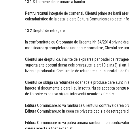
13.1.3 Termene de returnare a banilor
Pentru retururi integrale de comenzi, Clientul primeste banii aferen
calendaristice de la data la care Editura Comunicare.ro este info
13.2 Dreptul de retragere
In conformitate cu Ordonanta de Urgenta Nr. 34/2014 privind drep
modificarea şi completarea unor acte normative, Clientul are urmat
Clientul are dreptul ca, inainte de expirarea perioadei de retragere
suporta alte costuri decat cele prevazute la art.13 alin.(3) si art
fizica a produsului. Cheltuielile de returnare sunt suportate de Cl
Clientul se obliga sa returneze doar acele produse care sunt in ac
intacte si documentele care l-au insotit). Nu se accepta pentru ret
de folosire excesiva si/sau interventii neautorizate etc.
Editura Comunicare.ro va rambursa Clientului contravaloarea prod
Editura Comunicare.ro in ceea ce priveste decizia de retragere d
Editura Comunicare.ro va putea amana rambursarea contravalorii
careia acesta a fost expediat.