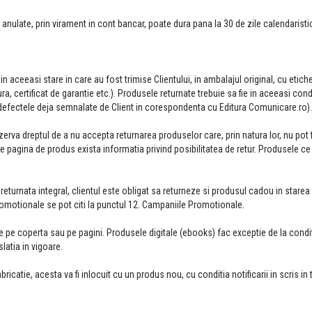
late, prin virament in cont bancar, poate dura pana la 30 de zile calendaristi
in aceeasi stare in care au fost trimise Clientului, in ambalajul original, cu etich
a, certificat de garantie etc.). Produsele returnate trebuie sa fie in aceeasi condi
d defectele deja semnalate de Client in corespondenta cu Editura Comunicare.ro).
erva dreptul de a nu accepta returnarea produselor care, prin natura lor, nu pot f
re pagina de produs exista informatia privind posibilitatea de retur. Produsele ce
eturnata integral, clientul este obligat sa returneze si produsul cadou in starea 
promotionale se pot citi la punctul 12. Campaniile Promotionale.
ete pe coperta sau pe pagini. Produsele digitale (ebooks) fac exceptie de la condit
latia in vigoare.
bricatie, acesta va fi inlocuit cu un produs nou, cu conditia notificarii in scris i