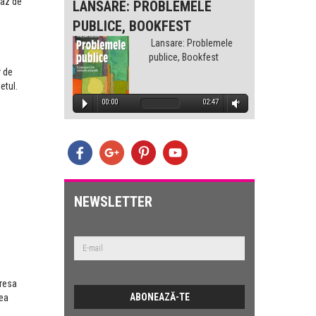
caz de
-
LANSARE: PROBLEMELE
LANS
PUBLICE, BOOKFEST
PUBLI
lemele
Lansare: Problemele
est
publice, Bookfest
r de
etul.
1:32
00:00
02:47
00
E
lemele
est
NEWSLETTER
2:47
dresa
tea