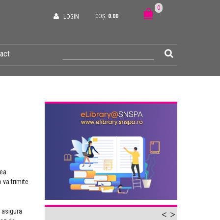
0
COȘ:
0.00
LOGIN
act
rea
o va trimite
e asigura