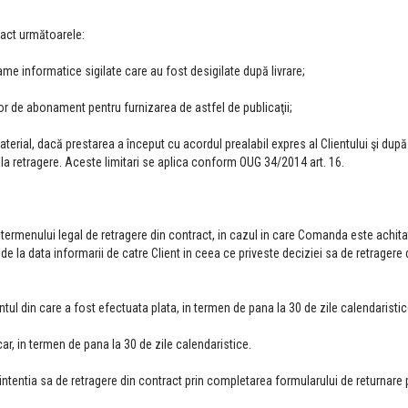
ract următoarele:
ame informatice sigilate care au fost desigilate după livrare;
lor de abonament pentru furnizarea de astfel de publicaţii;
material, dacă prestarea a început cu acordul prealabil expres al Clientului şi dup
l la retragere. Aceste limitari se aplica conform OUG 34/2014 art. 16.
ul termenului legal de retragere din contract, in cazul in care Comanda este achita
 la data informarii de catre Client in ceea ce priveste deciziei sa de retragere 
ntul din care a fost efectuata plata, in termen de pana la 30 de zile calendaristic
r, in termen de pana la 30 de zile calendaristice.
intentia sa de retragere din contract prin completarea formularului de returnare