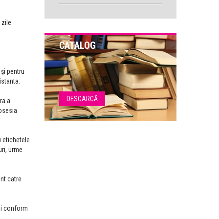
 zile
CATALOG
şi pentru
istanta:
DESCARCĂ
ra a
posesia
u etichetele
uri, urme
nt catre
zi conform