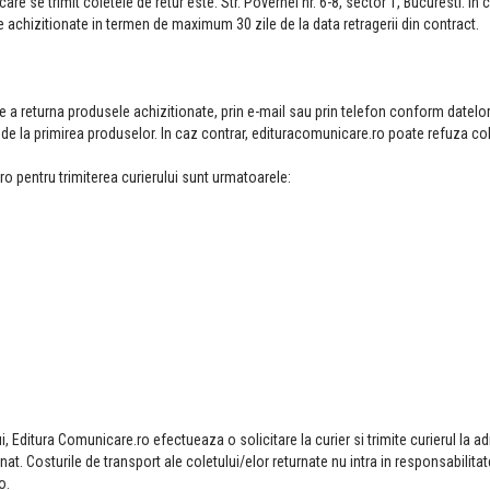
are se trimit coletele de retur este: Str. Povernei nr. 6-8, sector 1, Bucuresti. In 
PROBLEMELE PUBLICE 
le achizitionate in termen de maximum 30 zile de la data retragerii din contract.
LANSARE BOOKFEST
Lansare: Prob
publice, Bookf
de a returna produsele achizitionate, prin e-mail sau prin telefon conform datelo
 de la primirea produselor. In caz contrar, edituracomunicare.ro poate refuza col
00:00
0
ro pentru trimiterea curierului sunt urmatoarele:
LANSARE: PROBLEMEL
PUBLICE, BOOKFEST
Lansare: Prob
publice, Bookf
00:00
0
lui, Editura Comunicare.ro efectueaza o solicitare la curier si trimite curierul la a
nat. Costurile de transport ale coletului/elor returnate nu intra in responsabilita
o.