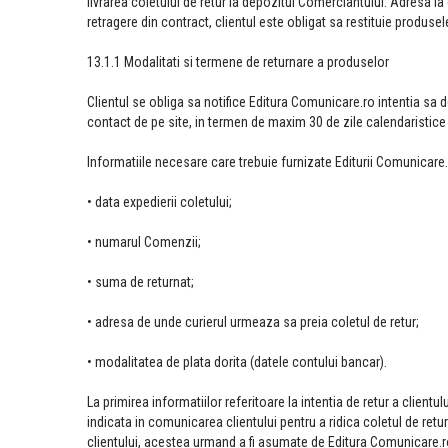
livrarea coletului de retur la depozitul Comerciantului. Adresa la c
retragere din contract, clientul este obligat sa restituie produse
13.1.1 Modalitati si termene de returnare a produselor
Clientul se obliga sa notifice Editura Comunicare.ro intentia sa 
contact de pe site, in termen de maxim 30 de zile calendaristice
Informatiile necesare care trebuie furnizate Editurii Comunicare.
• data expedierii coletului;
• numarul Comenzii;
• suma de returnat;
• adresa de unde curierul urmeaza sa preia coletul de retur;
• modalitatea de plata dorita (datele contului bancar).
La primirea informatiilor referitoare la intentia de retur a clientu
indicata in comunicarea clientului pentru a ridica coletul de retur
clientului, acestea urmand a fi asumate de Editura Comunicare.r