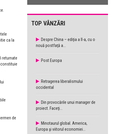
ce.
TOP VÂNZĂRI
etele
Despre China – ediţia a II-a, cu o
tie ca la
nouă postfaţă a...
i returnate
Post Europa
 constituie
Retragerea liberalismului
lui
occidental
iile
Din provocările unui manager de
proiect. Faceţi...
n termen de
Minotaurul global. America,
Europa şi viitorul economiei...