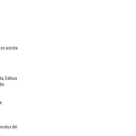
ă ce acesta
ta, Editura
din
e.
 produs din