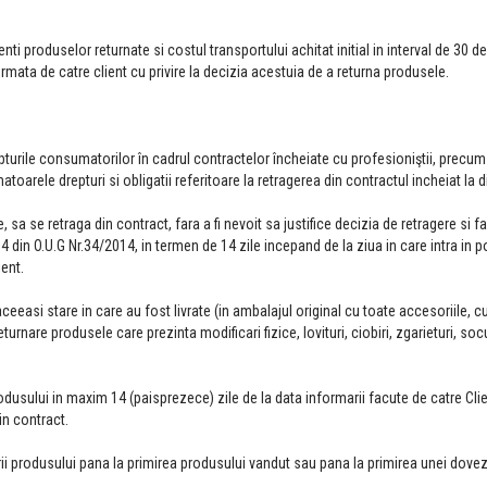
ti produselor returnate si costul transportului achitat initial in interval de 30 de
rmata de catre client cu privire la decizia acestuia de a returna produsele.
turile consumatorilor în cadrul contractelor încheiate cu profesioniştii, precum 
oarele drepturi si obligatii referitoare la retragerea din contractul incheiat la d
, sa se retraga din contract, fara a fi nevoit sa justifice decizia de retragere si fa
.14 din O.U.G Nr.34/2014, in termen de 14 zile incepand de la ziua in care intra in 
ient.
eeasi stare in care au fost livrate (in ambalajul original cu toate accesoriile, c
urnare produsele care prezinta modificari fizice, lovituri, ciobiri, zgarieturi, soc
usului in maxim 14 (paisprezece) zile de la data informarii facute de catre Clie
in contract.
 produsului pana la primirea produsului vandut sau pana la primirea unei dove