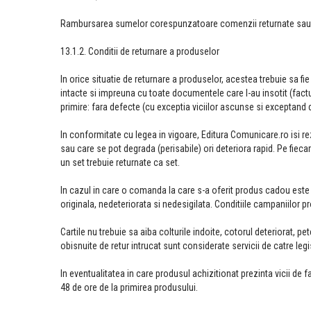
Rambursarea sumelor corespunzatoare comenzii returnate sau anu
13.1.2. Conditii de returnare a produselor
In orice situatie de returnare a produselor, acestea trebuie sa fie 
intacte si impreuna cu toate documentele care l-au insotit (factur
primire: fara defecte (cu exceptia viciilor ascunse si exceptan
In conformitate cu legea in vigoare, Editura Comunicare.ro isi rez
sau care se pot degrada (perisabile) ori deteriora rapid. Pe fieca
un set trebuie returnate ca set.
In cazul in care o comanda la care s-a oferit produs cadou este r
originala, nedeteriorata si nedesigilata. Conditiile campaniilor 
Cartile nu trebuie sa aiba colturile indoite, cotorul deteriorat, p
obisnuite de retur intrucat sunt considerate servicii de catre legis
In eventualitatea in care produsul achizitionat prezinta vicii de fa
48 de ore de la primirea produsului.