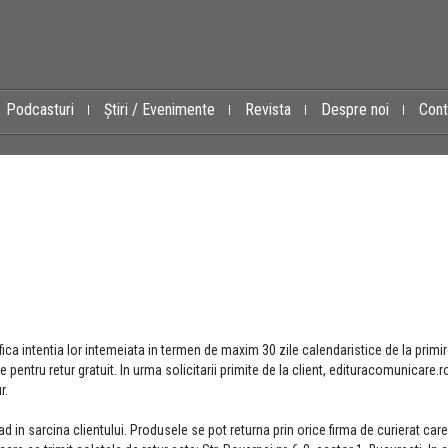
Podcasturi
Știri / Evenimente
Revista
Despre noi
Cont
ifica intentia lor intemeiata in termen de maxim 30 zile calendaristice de la primi
e pentru retur gratuit. In urma solicitarii primite de la client, edituracomunicare.r
r.
ad in sarcina clientului. Produsele se pot returna prin orice firma de curierat car