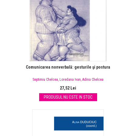
Comunicarea nonverbală: gesturile şi postura
Septimiu Chelcea
,
Loredana Ivan
,
Adina Chelcea
27,52 Lei
PRODUSUL NU ESTE IN STOC