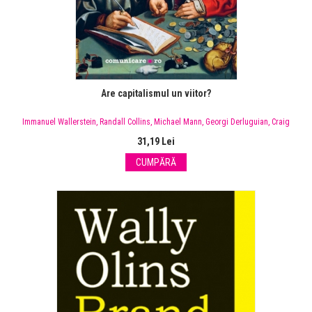
Are capitalismul un viitor?
Immanuel Wallerstein
,
Randall Collins
,
Michael Mann
,
Georgi Derluguian
,
Craig
Calhoun
31,19 Lei
CUMPĂRĂ