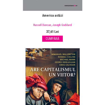
America astăzi
Russell Duncan
,
Joseph Goddard
37,61 Lei
CUMPĂRĂ