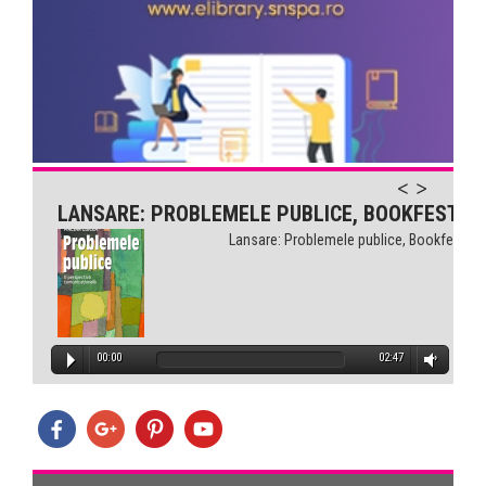
LANSARE: PROBLEMELE PUBLICE, BOOKFEST
Lansare: Problemele publice, Bookfest
00:00
02:47