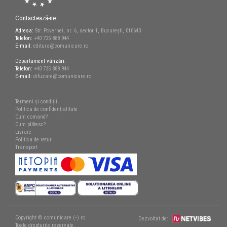
Contactează-ne:
Adresa:
Str. Povernei, nr. 6, sector 1, București, 010643
Telefon:
+40 725 888 944
E-mail:
editura@comunicare.ro
Departament vânzări:
Telefon:
+40 725 888 944
E-mail:
difuzare@comunicare.ro
Termeni și condiții
Politica de confidențialitate
Cum comand?
Cum plătesc?
Livrare
Politica de retur
Transport
Copyright © comunicare (•) ro.
Dezvoltat de:
Toate drepturile rezervate.