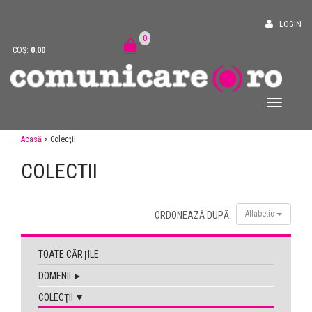
LOGIN
0
COȘ:
0.00
Acasă
> Colecţii
COLECTII
Alfabetic
ORDONEAZĂ DUPĂ
TOATE CĂRȚILE
DOMENII
COLECŢII