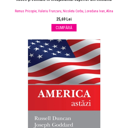
Remus Pricopie
,
Valeriu Frunzaru
,
Nicoleta Corbu
,
Loredana Ivan
,
Alina
Bârgăoanu
25,69 Lei
CUMPĂRĂ