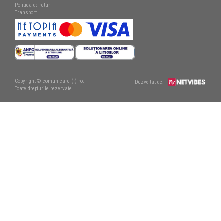
Politica de retur
Transport
Copyright © comunicare (•) ro.
Dezvoltat de:
Toate drepturile rezervate.