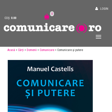
LOGIN
0
COȘ:
0.00
Acasă
>
Cărți
>
Domenii
>
Comunicare
> Comunicare şi putere