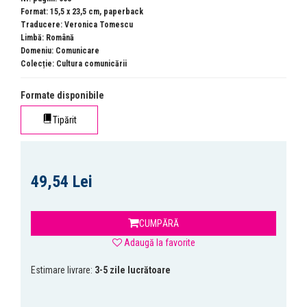
Format: 15,5 x 23,5 cm, paperback
Traducere: Veronica Tomescu
Limbă: Română
Domeniu:
Comunicare
Colecție:
Cultura comunicării
Formate disponibile
Tipărit
49,54 Lei
CUMPĂRĂ
Adaugă la favorite
Estimare livrare:
3-5 zile lucrătoare