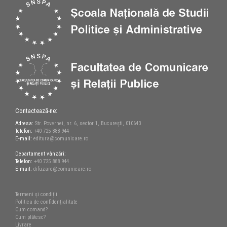
Contactează-ne:
Adresa:
Str. Povernei, nr. 6, sector 1, București, 010643
Telefon:
+40 725 888 944
E-mail:
editura@comunicare.ro
Departament vânzări:
Telefon:
+40 725 888 944
E-mail:
difuzare@comunicare.ro
Termeni și condiții
Politica de confidențialitate
Cum comand?
Cum plătesc?
Livrare