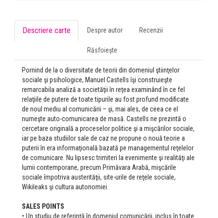
Descriere carte
Despre autor
Recenzii
Răsfoiește
Pornind de la o diversitate de teorii din domeniul ştiinţelor
sociale şi psihologice, Manuel Castells îşi construieşte
remarcabila analiză a societăţii în reţea examinând în ce fel
relaţiile de putere de toate tipurile au fost profund modificate
de noul mediu al comunicării – şi, mai ales, de ceea ce el
numeşte auto-comunicarea de masă. Castells ne prezintă o
cercetare originală a proceselor politice şi a mişcărilor sociale,
iar pe baza studiilor sale de caz ne propune o nouă teorie a
puterii în era informaţională bazată pe managementul reţelelor
de comunicare. Nu lipsesc trimiteri la evenimente şi realităţi ale
lumii contemporane, precum Primăvara Arabă, mişcările
sociale împotriva austerităţii, site-urile de reţele sociale,
Wikileaks şi cultura autonomiei.
SALES POINTS
• Un studiu de referinţă în domeniul comunicării, inclus în toate