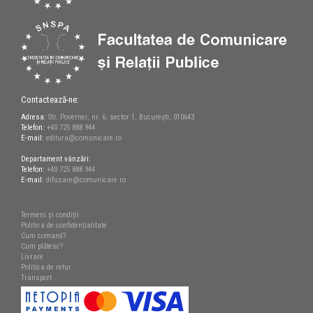
Contactează-ne:
Adresa:
Str. Povernei, nr. 6, sector 1, București, 010643
Telefon:
+40 725 888 944
E-mail:
editura@comunicare.ro
Departament vânzări:
Telefon:
+40 725 888 944
E-mail:
difuzare@comunicare.ro
Termeni și condiții
Politica de confidențialitate
Cum comand?
Cum plătesc?
Livrare
Politica de retur
Transport