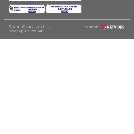
Copyright © comunicare (•) ro.
Dezvoltat de:
Toate drepturile rezervate.