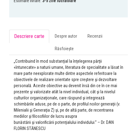
Estimare livrare:
3-5 zile lucrătoare
Descriere carte
Despre autor
Recenzii
Răsfoiește
„Contribuind în mod substanţial la înţelegerea părţii
«întunecate» a naturii umane, literatura de specialitate a lăsat în
mare parte neexplorate multe dintre aspectele referitoare la
obiectivele de realizare orientate spre creştere şi dezvoltare
personală. Aceste obiective au devenit însă din ce în ce mai
prezente şi valorizate atât la nivel individual, cât şi la nivelul
culturilor organizaţionale, care răspund şi integrează
schimbările aduse, pe de o parte, de profilul noilor generaţii (v.
Milenialii şi Generaţia Z) şi, pe de altă parte, de recentrarea
mediilor şi filosofiilor de lucru asupra
bunăstării şi valorificării potenţialului individului.” – Dr. DAN
FLORIN STĂNESCU