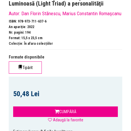
Luminoasă (Light Triad) a personalităţii
Autor:
Dan Florin Stănescu
,
Marius Constantin Romaşcanu
ISBN: 978-973-711-637-6
An apariție: 2022
Nr. pagini: 194
Format: 15,5 x 23,5 cm
Colecție:
În afara colecțiilor
Formate disponibile
Tipărit
50,48 Lei
CUMPĂRĂ
Adaugă la favorite