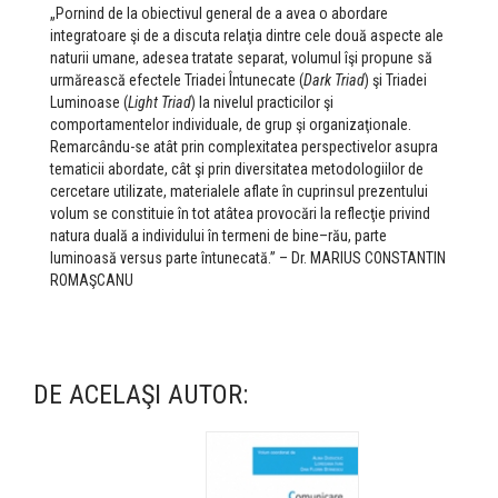
„Pornind de la obiectivul general de a avea o abordare
integratoare şi de a discuta relaţia dintre cele două aspecte ale
naturii umane, adesea tratate separat, volumul îşi propune să
urmărească efectele Triadei Întunecate (
Dark Triad
) şi Triadei
Luminoase (
Light Triad
) la nivelul practicilor şi
comportamentelor individuale, de grup şi organizaţionale.
Remarcându-se atât prin complexitatea perspectivelor asupra
tematicii abordate, cât şi prin diversitatea metodologiilor de
cercetare utilizate, materialele aflate în cuprinsul prezentului
volum se constituie în tot atâtea provocări la reflecţie privind
natura duală a individului în termeni de bine–rău, parte
luminoasă versus parte întunecată.” – Dr. MARIUS CONSTANTIN
ROMAŞCANU
DE ACELAŞI AUTOR: