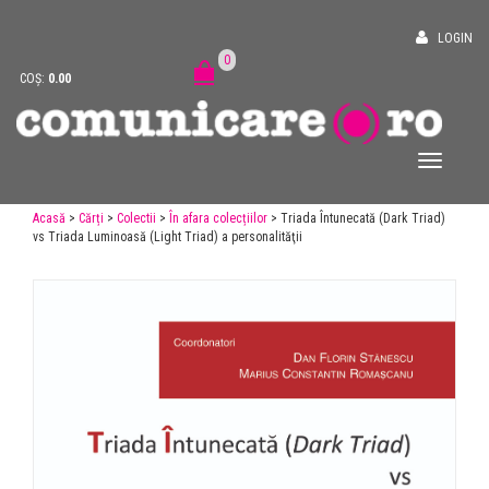
LOGIN
0
COȘ:
0.00
Acasă
>
Cărți
>
Colectii
>
În afara colecțiilor
> Triada Întunecată (Dark Triad)
vs Triada Luminoasă (Light Triad) a personalităţii