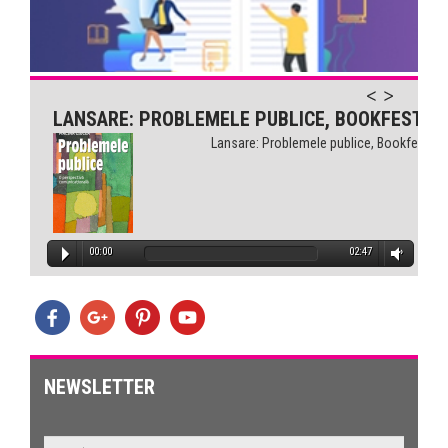
 pentru sănătate...
LANSARE: PROBLEMELE PUBLICE, BOOKFEST
Lansare: Problemele publice, Bookfest
00:00
02:47
NEWSLETTER