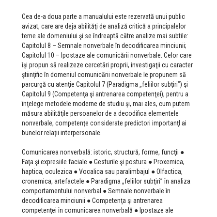
Cea de-a doua parte a manualului este rezervată unui public
avizat, care are deja abilităţi de analiză critică a principalelor
teme ale domeniului şi se îndreaptă către analize mai subtile:
Capitolul 8 – Semnale nonverbale în decodificarea minciunii;
Capitolul 10 – Ipostaze ale comunicării nonverbale. Celor care
îşi propun să realizeze cercetări proprii, investigaţii cu caracter
ştiinţific în domeniul comunicării nonverbale le propunem să
parcurgă cu atenţie Capitolul 7 (Paradigma „feliilor subţiri”) şi
Capitolul 9 (Competenţa şi antrenarea competenţei), pentru a
înţelege metodele moderne de studiu şi, mai ales, cum putem
măsura abilităţile persoanelor de a decodifica elementele
nonverbale, competenţe considerate predictori importanţI ai
bunelor relaţii interpersonale.
Comunicarea nonverbală: istoric, structură, forme, funcţii ●
Faţa şi expresiile faciale ● Gesturile şi postura ● Proxemica,
haptica, oculezica ● Vocalica sau paralimbajul ● Olfactica,
cronemica, artefactele ● Paradigma „feliilor subţiri” în analiza
comportamentului nonverbal ● Semnale nonverbale în
decodificarea minciunii ● Competenţa şi antrenarea
competenţei în comunicarea nonverbală ● Ipostaze ale