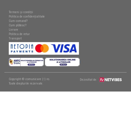
Termeni și condiții
Politica de confidențialitate
Cum comand?
Cum plătesc?
Livrare
Politica de retur
Transport
Copyright © comunicare (•) ro.
Dezvoltat de:
Toate drepturile rezervate.