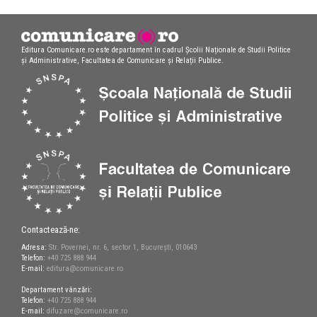
Editura Comunicare.ro este departament în cadrul Școlii Naționale de Studii Politice
și Administrative, Facultatea de Comunicare și Relații Publice.
Contactează-ne:
Adresa:
Str. Povernei, nr. 6, sector 1, București, 010643
Telefon:
+40 725 888 944
E-mail:
editura@comunicare.ro
Departament vânzări:
Telefon:
+40 725 888 944
E-mail:
difuzare@comunicare.ro