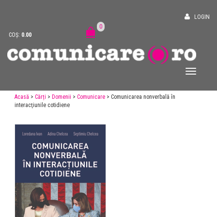
LOGIN
0
COȘ:
0.00
Acasă
>
Cărți
>
Domenii
>
Comunicare
> Comunicarea nonverbală în
interacţiunile cotidiene