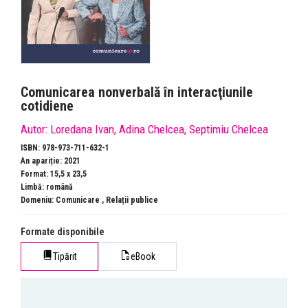
Comunicarea nonverbală în interacţiunile
cotidiene
Autor:
Loredana Ivan
,
Adina Chelcea
,
Septimiu Chelcea
ISBN: 978-973-711-632-1
An apariție: 2021
Format: 15,5 x 23,5
Limbă: română
Domeniu:
Comunicare
,
Relații publice
Formate disponibile
Tipărit
eBook