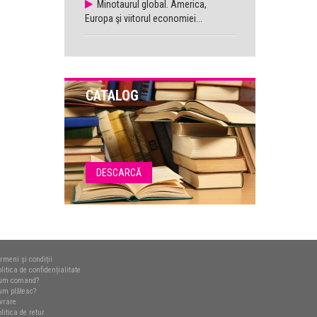
Minotaurul global. America,
Europa şi viitorul economiei...
CATALOG
DESCARCĂ
rmeni și condiții
litica de confidențialitate
um comand?
um plătesc?
ivrare
litica de retur