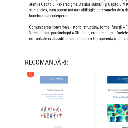
atenţie Capitolul 7 (Paradigma „feliilor subţiri”) şi Capitolu
şi, mai ales, cum putem măsura abilităţile persoanelor de a 
bunelor relaţii interpersonale.
Comunicarea nonverbală: istoric, structură, forme, funcţii ● F
Vocalica sau paralimbajul ● Olfactica, cronemica, artefactel
nonverbale în decodificarea minciunii ● Competenţa şi antr
RECOMANDĂRI: