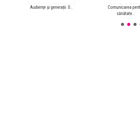
Audiențe și generații. O...
Comunicarea pent
sănătate...