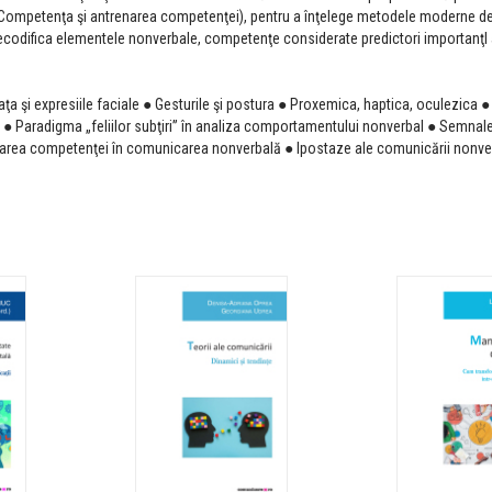
l 9 (Competenţa şi antrenarea competenţei), pentru a înţelege metodele moderne d
decodifica elementele nonverbale, competenţe considerate predictori importanţI 
PROBLEMELE PUBLICE 
LANSARE BOOKFEST
aţa şi expresiile faciale ● Gesturile şi postura ● Proxemica, haptica, oculezica ●
Lansare: Prob
e ● Paradigma „feliilor subţiri” în analiza comportamentului nonverbal ● Semnal
publice, Bookf
enarea competenţei în comunicarea nonverbală ● Ipostaze ale comunicării nonve
00:00
0
LANSARE: PROBLEMEL
PUBLICE, BOOKFEST
Lansare: Prob
publice, Bookf
00:00
0