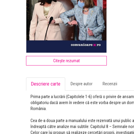
Citește rezumat
Descriere carte
Despre autor
Recenzii
Prima parte a lucrării (Capitolele 1-6) oferă o privire de an
obligatoriu dacă avem în vedere că este vorba despre un domeni
România.
Cea de-a doua parte a manualului este rezervată unui public avi
îndreaptă către analize mai subtile: Capitolul 8 – Semnale no
Celor care îşi propun să realizeze cercetări proprii, investiga