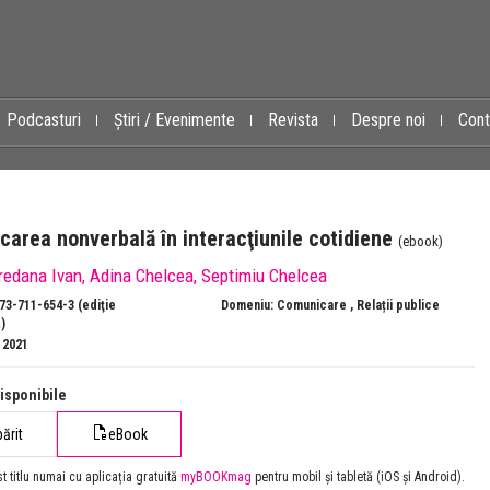
Podcasturi
Știri / Evenimente
Revista
Despre noi
Cont
area nonverbală în interacţiunile cotidiene
(ebook)
redana Ivan
,
Adina Chelcea
,
Septimiu Chelcea
73-711-654-3 (ediţie
Domeniu:
Comunicare
,
Relații publice
)
: 2021
isponibile
părit
eBook
st titlu numai cu aplicația gratuită
myBOOKmag
pentru mobil și tabletă (iOS și Android).