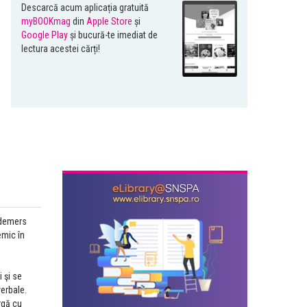
Descarcă acum aplicația gratuită
myBOOKmag
din
Apple Store
și
Google Play
și bucură-te imediat de
lectura acestei cărți!
 demers
emic în
 şi se
erbale.
rgă cu