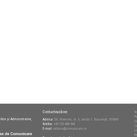
Contactează-ne:
Te
Po
itice și Administrative,
Adresa:
Str. Povernei, nr. 6, sector 1, București, 010643
C
Telefon:
+40 725 888 944
C
E-mail:
editura@comunicare.ro
L
Po