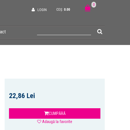
0
COȘ:
0.00
LOGIN
act
22,86 Lei
CUMPĂRĂ
Adaugă la favorite