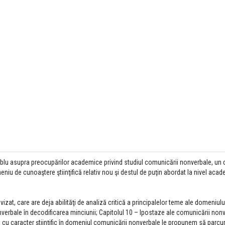
samblu asupra preocupărilor academice privind studiul comunicării nonverbale, un
u de cunoaştere ştiinţifică relativ nou şi destul de puţin abordat la nivel acad
zat, care are deja abilităţi de analiză critică a principalelor teme ale domeniului
nverbale în decodificarea minciunii; Capitolul 10 – Ipostaze ale comunicării nonv
ţii cu caracter ştiinţific în domeniul comunicării nonverbale le propunem să parcu