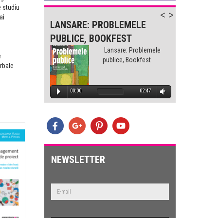
e studiu
ai
-
LANSARE: PROBLEMELE
LANS
PUBLICE, BOOKFEST
PUBLI
lemele
Lansare: Problemele
e
est
publice, Bookfest
rbale
1:32
00:00
02:47
00
E
lemele
est
NEWSLETTER
2:47