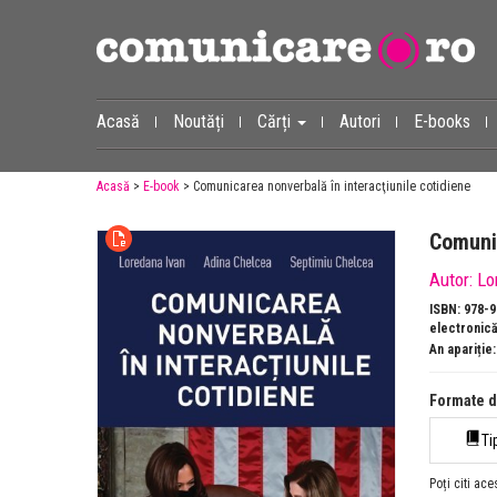
Acasă
Noutăți
Cărți
Autori
E-books
Acasă
>
E-book
> Comunicarea nonverbală în interacţiunile cotidiene
Comunic
Autor:
Lo
ISBN: 978-9
electronică
An apariție
Formate d
Ti
Poți citi ace