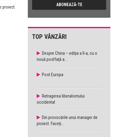
 proiect.
Patterns of
Modele de 
Miscommunication...
TOP VÂNZĂRI
Despre China – ediţia a II-a, cu o
nouă postfaţă a...
Post Europa
Retragerea liberalismului
occidental
Din provocările unui manager de
proiect. Faceţi...