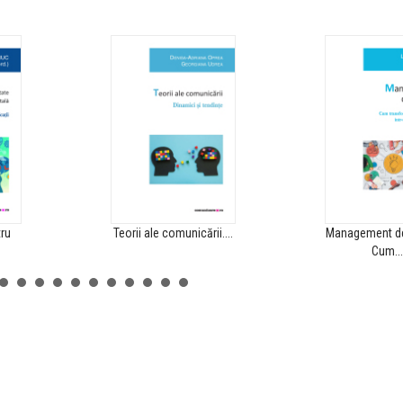
LANSARE BOOKFEST
Lansare: Prob
publice, Bookf
00:00
0
LANSARE: PROBLEMEL
PUBLICE, BOOKFEST
Lansare: Prob
ru
Teorii ale comunicării....
Management de
publice, Bookf
Cum...
00:00
0