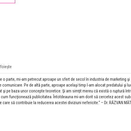
foiește
de o parte, mi-am petrecut aproape un sfert de secol în industria de marketing şi
omunicare. Pe de altă parte, aproape acelaşi timp l-am alocat predatului şi luc
at şi pe baza unor concepte teoretice. Şi am simţit mereu că există o ruptură într
re cum funcţionează publicitatea. Întotdeauna mi-am dorit să cercetez acest subi
care să contribuie la reducerea acestei diviziuni nefericite.“ – Dr. RĂZVAN M
PROBLEMELE PUBLICE 