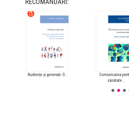
RECOMANDĂRI:
Audiențe și generații. O...
Comunicarea pent
sănătate...