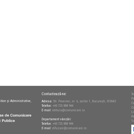
Contactează-ne:
Te
Po
itice și Administrative,
Adresa:
Str. Povernei, nr. 6, sector 1, București, 010643
C
Telefon:
+40 725 888 944
C
E-mail:
editura@comunicare.ro
L
Po
Departament vânzări:
T
Telefon:
+40 725 888 944
E-mail:
difuzare@comunicare.ro