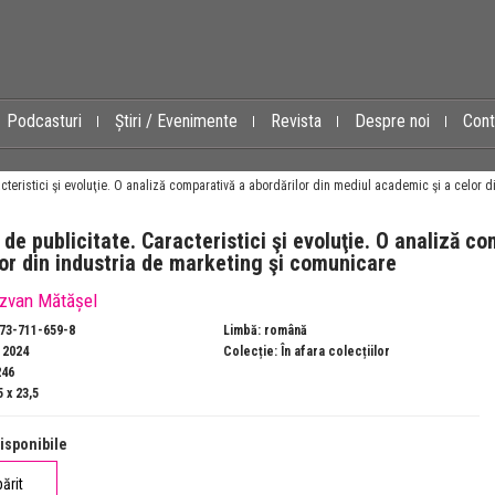
Podcasturi
Știri / Evenimente
Revista
Despre noi
Cont
cteristici şi evoluţie. O analiză comparativă a abordărilor din mediul academic şi a celor 
de publicitate. Caracteristici şi evoluţie. O analiză c
lor din industria de marketing şi comunicare
zvan Mătășel
973-711-659-8
Limbă: română
: 2024
Colecție:
În afara colecțiilor
246
 x 23,5
isponibile
părit