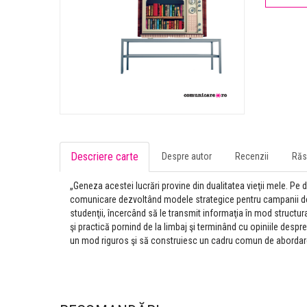
Descriere carte
Despre autor
Recenzii
Răs
„Geneza acestei lucrări provine din dualitatea vieţii mele. Pe 
comunicare dezvoltând modele strategice pentru campanii de c
studenţii, încercând să le transmit informaţia în mod structur
şi practică pornind de la limbaj şi terminând cu opiniile desp
un mod riguros şi să construiesc un cadru comun de abordare 