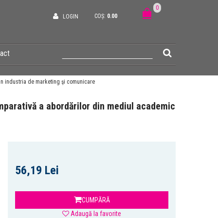
0
COȘ:
0.00
LOGIN
act
din industria de marketing şi comunicare
omparativă a abordărilor din mediul academic
56,19 Lei
CUMPĂRĂ
Adaugă la favorite