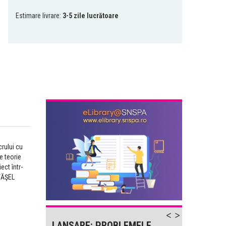
Estimare livrare:
3-5 zile lucrătoare
rului cu
e teorie
ect într-
ĂTĂŞEL
-
LANSARE: PROBLEMELE
LANS