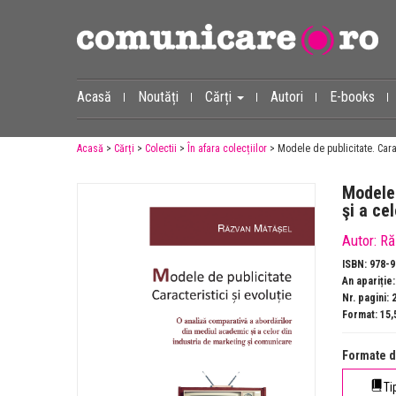
Acasă
Noutăți
Cărți
Autori
E-books
Acasă
>
Cărți
>
Colectii
>
În afara colecțiilor
> Modele de publicitate. Cara
Modele 
şi a ce
Autor:
Ră
ISBN: 978-
An apariție
Nr. pagini: 
Format: 15,5
Formate d
Ti