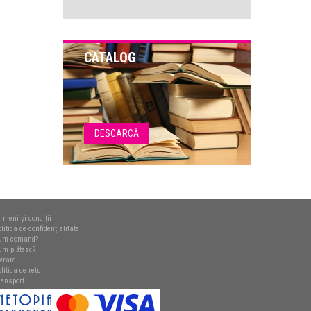
CATALOG
DESCARCĂ
rmeni și condiții
litica de confidențialitate
um comand?
um plătesc?
ivrare
litica de retur
ransport