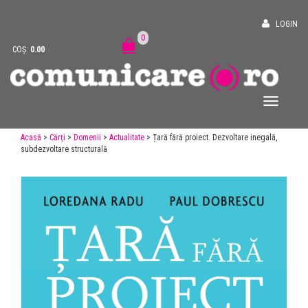
LOGIN
0
COȘ:
0.00
Acasă
>
Cărți
>
Domenii
>
Actualitate
> Țară fără proiect. Dezvoltare inegală,
subdezvoltare structurală