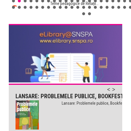
Teme pedagogice de Relații...
Comunicarea pentru sănătate...
LANSARE: PROBLEMELE PUBLICE, BOOKFEST
Lansare: Problemele publice, Bookfest