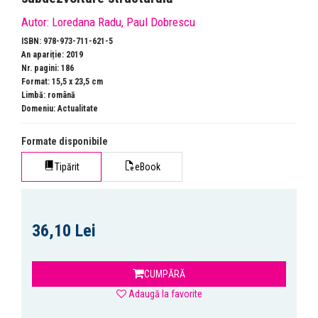
Autor:
Loredana Radu
,
Paul Dobrescu
ISBN: 978-973-711-621-5
An apariție: 2019
Nr. pagini: 186
Format: 15,5 x 23,5 cm
Limbă: română
Domeniu:
Actualitate
Formate disponibile
Tipărit
eBook
36,10 Lei
CUMPĂRĂ
Adaugă la favorite