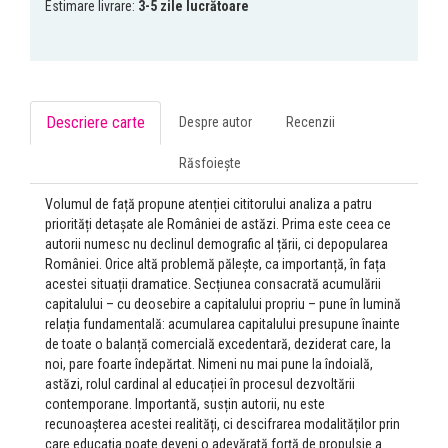
Estimare livrare:
3-5 zile lucrătoare
Descriere carte
Despre autor
Recenzii
Răsfoiește
Volumul de față propune atenției cititorului analiza a patru
priorități detașate ale României de astăzi. Prima este ceea ce
autorii numesc nu declinul demografic al țării, ci depopularea
României. Orice altă problemă pălește, ca importanță, în fața
acestei situații dramatice. Secțiunea consacrată acumulării
capitalului – cu deosebire a capitalului propriu – pune în lumină
relația fundamentală: acumularea capitalului presupune înainte
de toate o balanță comercială excedentară, deziderat care, la
noi, pare foarte îndepărtat. Nimeni nu mai pune la îndoială,
astăzi, rolul cardinal al educației în procesul dezvoltării
contemporane. Importantă, susțin autorii, nu este
recunoașterea acestei realități, ci descifrarea modalităților prin
care educația poate deveni o adevărată forță de propulsie a