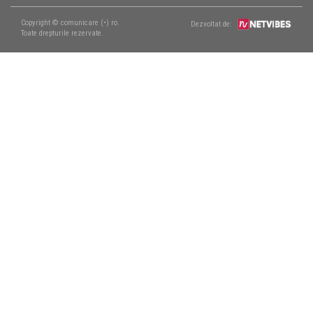
Copyright © comunicare (•) ro.
Dezvoltat de:
Toate drepturile rezervate.