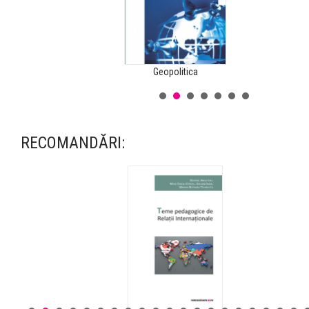
Geopolitica
RECOMANDĂRI:
Lumea cu două viteze