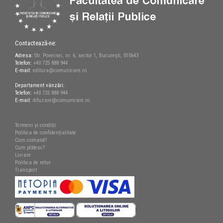
Contactează-ne:
Adresa:
Str. Povernei, nr. 6, sector 1, București, 010643
Telefon:
+40 725 888 944
E-mail:
editura@comunicare.ro
Departament vânzări:
Telefon:
+40 725 888 944
E-mail:
difuzare@comunicare.ro
Termeni și condiții
Politica de confidențialitate
Cum comand?
Cum plătesc?
Livrare
Politica de retur
Transport