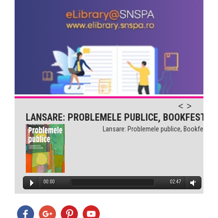
Comunicarea pentru sănătate...
LANSARE: PROBLEMELE PUBLICE, BOOKFEST
Lansare: Problemele publice, Bookfest
00:00
02:47