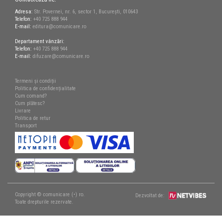
Adresa:
Str. Povernei, nr. 6, sector 1, București, 010643
Telefon:
+40 725 888 944
E-mail:
editura@comunicare.ro
Departament vânzări:
Telefon:
+40 725 888 944
E-mail:
difuzare@comunicare.ro
Termeni și condiții
Politica de confidențialitate
Cum comand?
Cum plătesc?
Livrare
Politica de retur
Transport
Copyright © comunicare (•) ro.
Dezvoltat de:
Toate drepturile rezervate.