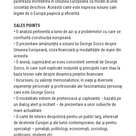
păstrează încrederea în Uniunea Europeană ca model al unei
societăţi deschise. Această carte este expresia viziunii sale
legate de o Europă paşnică şi eficientă.
SALES POINTS
• O analiză pertinentă a lumii de azi şi a problemelor cu care se
confruntă construcţia europeană.
• O prezentare amănunţită a viziunii lui George Soros despre
Uniunea Europeană, criza financiară şi modalităţile de ieşire din
aceasta.
• O anexă, cuprinzând un eseu consistent semnat de George
Soros, în care sunt explicate noţiunile şi principiile care stau la
baza teoriei sale despre dinamica pieţelor financiare.
• Incursiuni, cu valenţe memorialistice, în viaţa şi diversele
experienţe personale şi profesionale ale fascinantului personaj
care este George Soros.
• O modalitate extrem de prietenoasă şi captivantă – bazată pe
un dialog alert şi incitant – de prezentare a unor subiecte de
mare actualitate.
• O carte de interes deopotrivă pentru un public larg, interesat
de destinele Europei şi ale lumii contemporane, dar şi pentru
specialişti – jurnalişti, politologi, economişti, sociologi,
politicieni, studenţi etc.