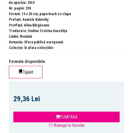
An apariție: 2015
Nr. pagini: 230
Format: 13 x 20 cm, paperback cu clape
Prefață: Anatole Kaletsky
Postfață: Alina Bârgăoanu
Traducere: Ondine Cristina Dascăliţa
Limbă: Română
Domeniu:
Sfera publică europeană
Colecție:
În afara colecțiilor
Formate disponibile
Tipărit
29,36 Lei
CUMPĂRĂ
Adaugă la favorite