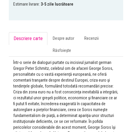
Estimare livrare:
3-5 zile lucrătoare
Descriere carte
Despre autor
Recenzii
Răsfoiește
Într-o serie de dialoguri purtate cu incisivul jurnalist german
Gregor Peter Schmitz, celebrul om de afaceri George Soros,
personalitate cu o vastă experienţă europeană, ne oferă
comentarii tranşante despre destinul Europei, criza euro şi
tendinţele globale, formulând totodată recomandări precise:
Criza din zona euro nu a fost consecinţa inevitabilă a integrării,
ci rezultatul unor greşeli politice, economice şi financiare ce ar
fi putut fi evitate; încrederea exagerată în capacitatea de
autoreglare a pieţelor financiare, ceea ce Soros numeşte
fundamentalism de piaţă, a determinat apariţia unor structuri
instituţionale deficiente, ce se cer reformate. În pofida
pericolelor considerabile din acest moment, George Soros îşi