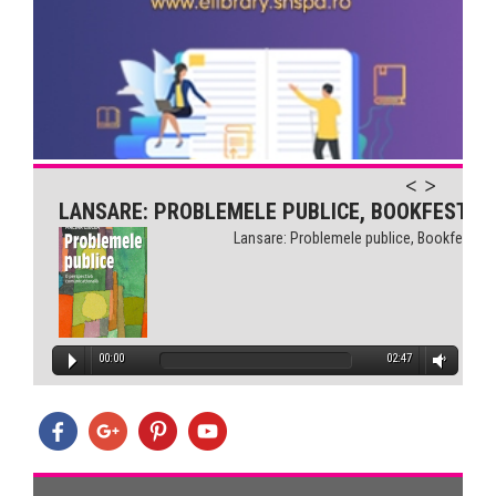
Comunicarea pentru sănătate...
LANSARE: PROBLEMELE PUBLICE, BOOKFEST
Lansare: Problemele publice, Bookfest
00:00
02:47