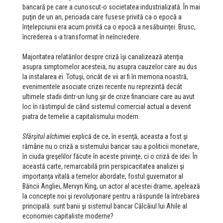
bancară pe care a cunoscut-o societatea industrializată. În mai
puţin de un an, perioada care fusese privită ca o epocă a
înţelepciunii era acum privită ca o epocă a nesăbuinţei. Brusc,
încrederea s-a transformat în neîncredere.
Majoritatea relatărilor despre criză îşi canalizează atenţia
asupra simptomelor acesteia, nu asupra cauzelor care au dus
la instalarea ei. Totuşi, oricât de vii ar fi în memoria noastră,
evenimentele asociate crizei recente nu reprezintă decât
ultimele stadii dintr-un lung şir de crize financiare care au avut
loc în răstimpul de când sistemul comercial actual a devenit
piatra de temelie a capitalismului modern.
Sfârşitul alchimiei
explică de ce, în esenţă, aceasta a fost şi
rămâne nu o criză a sistemului bancar sau a politicii monetare,
în ciuda greşelilor făcute în aceste privinţe, ci o criză de idei. În
această carte, remarcabilă prin perspicacitatea analizei şi
importanţa vitală a temelor abordate, fostul guvernator al
Băncii Angliei, Mervyn King, un actor al acestei drame, apelează
la concepte noi şi revoluţionare pentru a răspunde la întrebarea
principală: sunt banii şi sistemul bancar Călcâiul lui Ahile al
economiei capitaliste moderne?