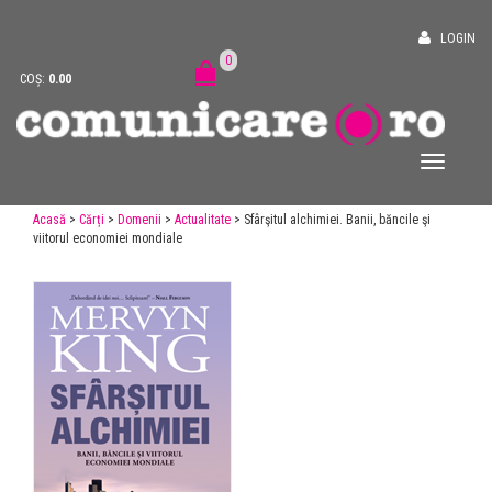
LOGIN
0
COȘ:
0.00
Acasă
>
Cărți
>
Domenii
>
Actualitate
> Sfârşitul alchimiei. Banii, băncile şi
viitorul economiei mondiale