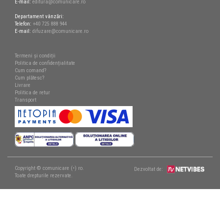
E-mail:
editura@comunicare.ro
Departament vânzări:
Telefon:
+40 725 888 944
E-mail:
difuzare@comunicare.ro
Termeni și condiții
Politica de confidențialitate
Cum comand?
Cum plătesc?
Livrare
Politica de retur
Transport
Copyright © comunicare (•) ro.
Dezvoltat de:
Toate drepturile rezervate.