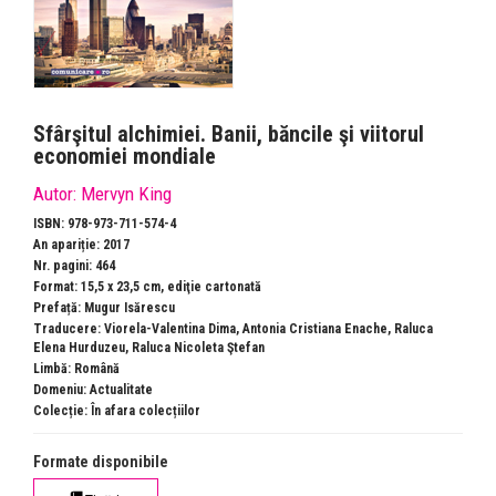
Sfârşitul alchimiei. Banii, băncile şi viitorul
economiei mondiale
Autor:
Mervyn King
ISBN: 978-973-711-574-4
An apariție: 2017
Nr. pagini: 464
Format: 15,5 x 23,5 cm, ediţie cartonată
Prefață: Mugur Isărescu
Traducere: Viorela-Valentina Dima, Antonia Cristiana Enache, Raluca
Elena Hurduzeu, Raluca Nicoleta Ştefan
Limbă: Română
Domeniu:
Actualitate
Colecție:
În afara colecțiilor
Formate disponibile