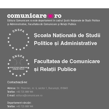
Editura Comunicare.ro este departament în cadrul Școlii Naționale de Studii Politice
și Administrative, Facultatea de Comunicare și Relații Publice.
Contactează-ne:
Adresa:
Str. Povernei, nr. 6, sector 1, București, 010643
Telefon:
+40 725 888 944
E-mail:
editura@comunicare.ro
Departament vânzări:
Telefon:
+40 725 888 944