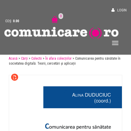
LOGIN
0
COȘ:
0.00
Acasă
>
Cărți
>
Colectii
>
În afara colecțiilor
> Comunicarea pentru sănătate în
societatea digitală. Teorii, cercetări și aplicații