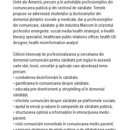
Unite ale Americii, precum și în activitățile profesioniștilor din
comunicarea publică și din sectorul de sănătate. Temele
propuse se adresează studenților și doctoranzilor din
domeniul științelor sociale și medicale, dar și profesioniștilor
din comunicare, sănătate și din industria Marcom în orizontul
profesiilor emergente: social media health strategist, e-health
literacy specialist, healthcare public relations officer, health UX-
designer, health misinformation analyst.
Cititorii interesați de profesionalizarea și cercetarea din
domeniul comunicării pentru sănătate pot regăsi în această
carte idei, teorii, cercetări și aplicații care abordează teme
precum:
• combaterea dezinformării în sănătate;
• gamificarea în comunicarea despre sănătate;
• educația prin divertisment și stroytelling-ul în domeniul
sănătății;
• efectele comunicării despre sănătate pe platformele sociale;
• apelul la emoții și rațiune în campaniile de sănătate publică;
• structurarea optimă a informațiilor în interacțiunea medic-
pacient;
• rolul comunicării nonverbale în comunicarea medic-pacient;
• campanii strategice de relații publice și de alfabetizare pentru