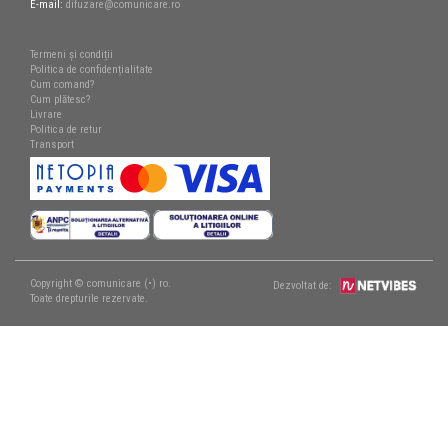
E-mail:
difuzare@comunicare.ro
Termeni și condiții
Politica de confidențialitate
Cum comand?
Cum plătesc?
Livrare
Politica de retur
Transport
Copyright © comunicare (•) ro.
Dezvoltat de:
Toate drepturile rezervate.