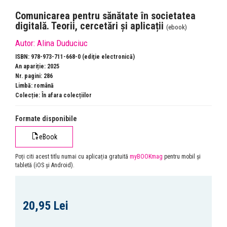
Comunicarea pentru sănătate în societatea
digitală. Teorii, cercetări și aplicații
(ebook)
Autor:
Alina Duduciuc
ISBN: 978-973-711-668-0 (ediţie electronică)
An apariție: 2025
Nr. pagini: 286
Limbă: română
Colecție:
În afara colecțiilor
Formate disponibile
eBook
Poți citi acest titlu numai cu aplicația gratuită
myBOOKmag
pentru mobil și
tabletă (iOS și Android).
20,95 Lei