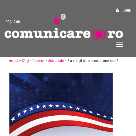
LOGIN
0
COȘ:
0.00
Acasă
>
Cărți
>
Domenii
>
Actualitate
> S-a sfârşit oare secolul american?