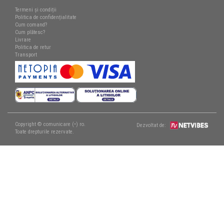
Termeni și condiții
Politica de confidențialitate
Cum comand?
Cum plătesc?
Livrare
Politica de retur
Transport
Copyright © comunicare (•) ro.
Dezvoltat de:
Toate drepturile rezervate.