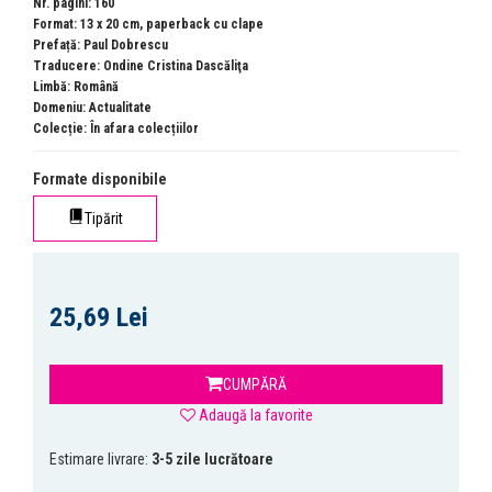
Nr. pagini: 160
Format: 13 x 20 cm, paperback cu clape
Prefață: Paul Dobrescu
Traducere: Ondine Cristina Dascăliţa
Limbă: Română
Domeniu:
Actualitate
Colecție:
În afara colecțiilor
Formate disponibile
Tipărit
25,69 Lei
CUMPĂRĂ
Adaugă la favorite
Estimare livrare:
3-5 zile lucrătoare