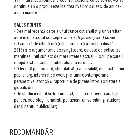
sa militară, economică, precum şi exercitarea de
soft power
vor
continua să o propulseze înaintea rivalilor săi zeci de ani de-
acum înainte.
SALES POINTS
• Cea mai recentă carte a unui cunoscut analist și universitar
american, autorul conceptelor de
soft power
și
hard power.
• O analiză de ultimă oră (ediția originală a fost publicată în
2015) și o argumentație convingătoare, cu date obiective, pe
marginea unui subiect de mare interes actual – locul pe care îl
ocupă Statele Unite în arhitectura lumii de azi.
• O lectură pasionantă, stimulativă și accesibilă, destinată unui
public larg, interesat de evoluțiile lumii contemporane,
perspectiva istorică și raporturile de putere într-o societate a
globalizării.
• Un studiu incitant și documentat, de interes pentru analiști
politici, sociologi, jurnaliști, politicieni, universitari și studenți
dar și pentru publicul larg.
RECOMANDĂRI: