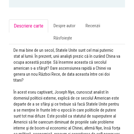
Descriere carte
Despre autor
Recenzii
Răsfoiește
De mai bine de un secol, Statele Unite sunt cel mai puternic
stat al lumii. În prezent, unii analişti prezic că în curând China va
ocupa această poziţie. Să însemne aceasta că secolul
american s-a sfârşit? Oare ascensiunea rapidă a Chinei va
genera un nou Război Rece, de data aceasta între cei doi
titani?
În acest eseu captivant, Joseph Nye, cunoscut analist în
domeniul politicii externe, explică de ce secolul American este
departe de a se sfârşi şi ce trebuie să facă Statele Unite pentru
a se menţine în frunte într-o epocă în care politicile de putere
sunt tot mai difuze. Este posibil ca statutul de superputere al
Americii să fie oarecum diminuat de propriile sale probleme
interne şi de boom-ul economic al Chinei, afirmă Nye, însă forţa