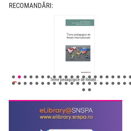
RECOMANDĂRI:
Competiția viziunilor
Teme pedagogice de Relații...