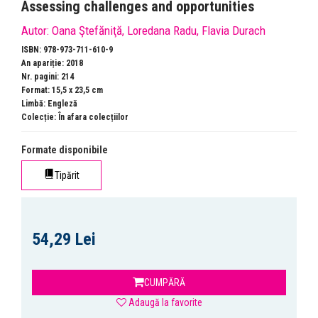
Assessing challenges and opportunities
Autor:
Oana Ştefăniţă
,
Loredana Radu
,
Flavia Durach
ISBN: 978-973-711-610-9
An apariție: 2018
Nr. pagini: 214
Format: 15,5 x 23,5 cm
Limbă: Engleză
Colecție:
În afara colecțiilor
Formate disponibile
Tipărit
54,29 Lei
CUMPĂRĂ
Adaugă la favorite