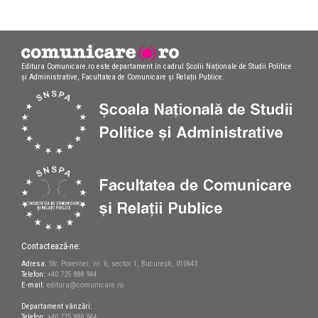
Editura Comunicare.ro este departament în cadrul Școlii Naționale de Studii Politice
și Administrative, Facultatea de Comunicare și Relații Publice.
Contactează-ne:
Adresa:
Str. Povernei, nr. 6, sector 1, București, 010643
Telefon:
+40 725 888 944
E-mail:
editura@comunicare.ro
Departament vânzări:
Telefon:
+40 725 888 944