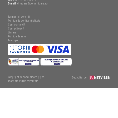
E-mail:
difuzare@comunicare.ro
Termeni și condiții
Politica de confidențialitate
Cum comand?
Cum plătesc?
Livrare
Politica de retur
Transport
Copyright © comunicare (•) ro.
Dezvoltat de:
Toate drepturile rezervate.