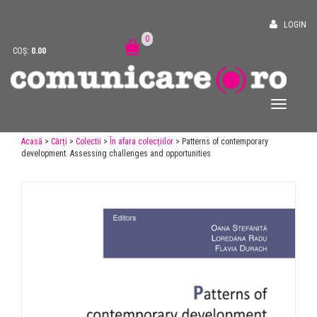
LOGIN
0
COȘ:
0.00
Acasă
>
Cărți
>
Colectii
>
În afara colecțiilor
> Patterns of contemporary
development. Assessing challenges and opportunities