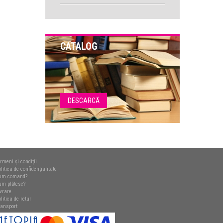
CATALOG
DESCARCĂ
rmeni și condiții
litica de confidențialitate
um comand?
um plătesc?
ivrare
litica de retur
ransport