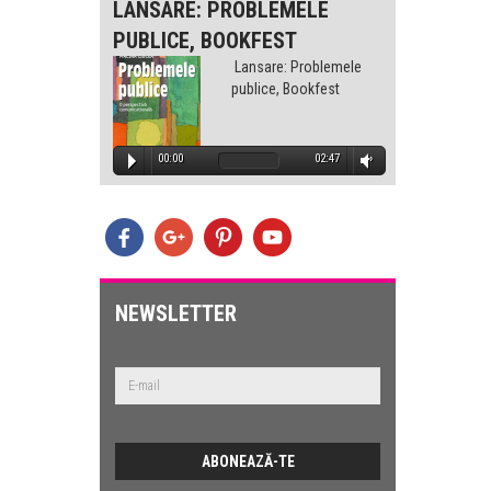
-
LANSARE: PROBLEMELE
LANS
PUBLICE, BOOKFEST
PUBLI
lemele
Lansare: Problemele
est
publice, Bookfest
1:32
00:00
02:47
00
E
lemele
est
NEWSLETTER
2:47