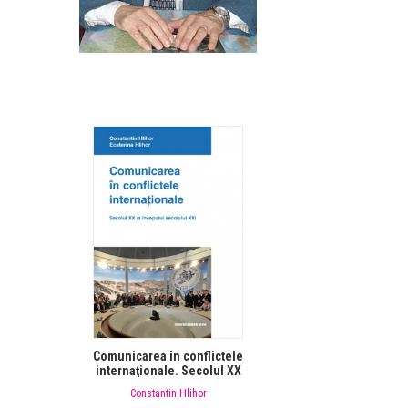
Comunicarea în conflictele
internaţionale. Secolul XX
şi începutul secolului XXI
Constantin Hlihor