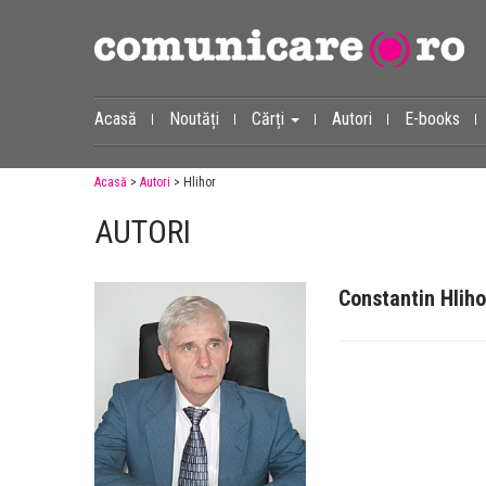
Acasă
Noutăți
Cărți
Autori
E-books
Acasă
>
Autori
> Hlihor
AUTORI
Constantin Hliho