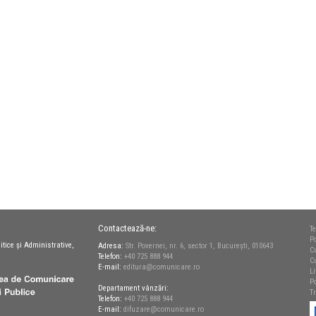
Contactează-ne:
Te
Po
itice și Administrative,
Adresa:
Str. Povernei, nr. 6, sector 1, București, 010643
C
Telefon:
+40 725 888 944
C
E-mail:
editura@comunicare.ro
L
Po
Departament vânzări:
T
Telefon:
+40 725 888 944
E-mail:
difuzare@comunicare.ro