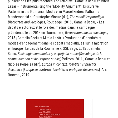
publications les plus récentes, l’on retrouve : Camelia Beciu et Mirela
Lazãr, « Instrumentalising the “Mobility Argument”: Discursive
Patterns in the Romanian Media », in Marcel Endres, Katharina
Manderscheid et Christophe Mincke (dir.),
The mobilities paradigm :
Discourses and ideologies
, Routledge ; 2016 ; Camelia Beciu, « Les
débats électoraux et le rôle des médias dans la campagne
présidentielle de 2014 en Roumanie »,
Revue roumaine de sociologie
,
2015 ; Camelia Beciu et Mirela Lazăr, « Production d’identités et
modes d’engagement dans les débats médiatiques sur la migration
en Europe : Le cas de la Roumanie », SSI, Sage, 2015 ; Camelia
Beciu,
Sociologia comunicării şi a spaţiului public
[
Sociologie de la
communication et de l’espace public]
, Polirom, 2011 ; Camelia Beciu et
Nicolae Perpelea (dir.),
Europa în context. Identităţi şi practici
discursive
[
Europe en contexte. Identités et pratiques discursives
], Ars
Docendi, 2010.