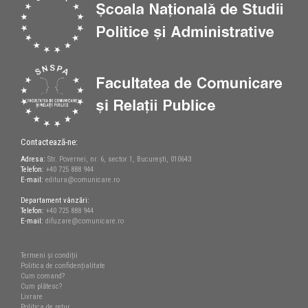
Contactează-ne:
Adresa:
Str. Povernei, nr. 6, sector 1, București, 010643
Telefon:
+40 725 888 944
E-mail:
editura@comunicare.ro
Departament vânzări:
Telefon:
+40 725 888 944
E-mail:
difuzare@comunicare.ro
Termeni și condiții
Politica de confidențialitate
Cum comand?
Cum plătesc?
Livrare
Politica de retur