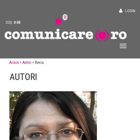
LOGIN
0
COȘ:
0.00
Acasă
>
Autori
> Beciu
AUTORI