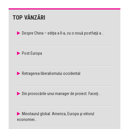
TOP VÂNZĂRI
Despre China – ediţia a II-a, cu o nouă postfaţă a...
Post Europa
Retragerea liberalismului occidental
Din provocările unui manager de proiect. Faceţi...
Minotaurul global. America, Europa şi viitorul
economiei...