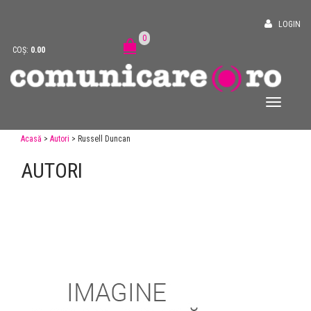
LOGIN
0
COȘ:
0.00
Acasă
>
Autori
> Russell Duncan
AUTORI