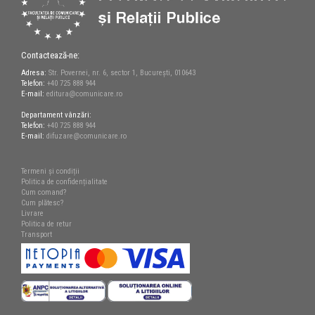
Contactează-ne:
Adresa:
Str. Povernei, nr. 6, sector 1, București, 010643
Telefon:
+40 725 888 944
E-mail:
editura@comunicare.ro
Departament vânzări:
Telefon:
+40 725 888 944
E-mail:
difuzare@comunicare.ro
Termeni și condiții
Politica de confidențialitate
Cum comand?
Cum plătesc?
Livrare
Politica de retur
Transport