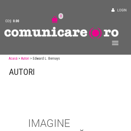
LOGIN
0
COȘ:
0.00
Acasă
>
Autori
> Edward L. Bernays
AUTORI