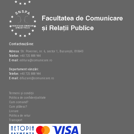
Contactează-ne:
Adresa:
Str. Povernei, nr. 6, sector 1, București, 010643
Telefon:
+40 725 888 944
E-mail:
editura@comunicare.ro
Departament vânzări:
Telefon:
+40 725 888 944
E-mail:
difuzare@comunicare.ro
Termeni și condiții
Politica de confidențialitate
Cum comand?
Cum plătesc?
Livrare
Politica de retur
Transport