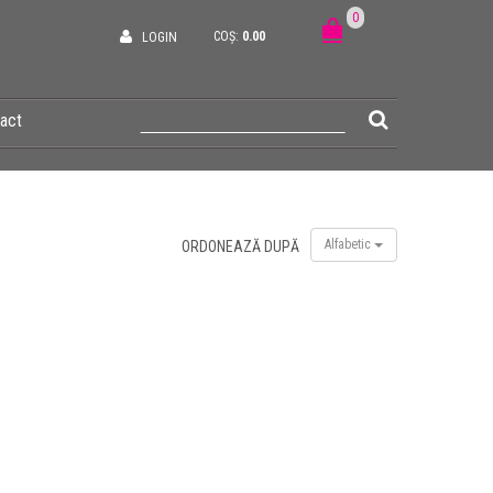
0
COȘ:
0.00
LOGIN
act
Alfabetic
ORDONEAZĂ DUPĂ