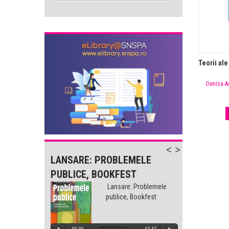
Teorii al
Denisa-A
-
LANSARE: PROBLEMELE
LANSA
PUBLICE, BOOKFEST
PUBLI
lemele
Lansare: Problemele
est
publice, Bookfest