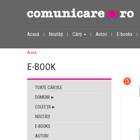
Acasă
Noutăți
Cărți
Autori
E-books
Acasă
E-BOOK
TOATE CĂRȚILE
DOMENII
COLECŢII
NOUTĂŢI
E-BOOKS
AUTORI