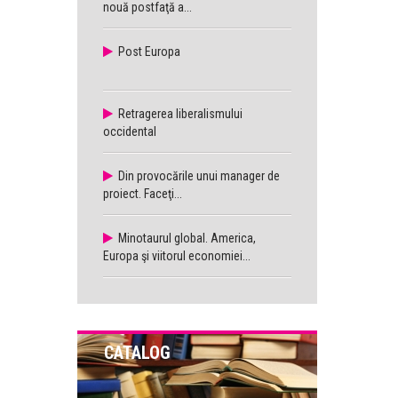
nouă postfaţă a...
Post Europa
Retragerea liberalismului
occidental
Din provocările unui manager de
proiect. Faceţi...
Minotaurul global. America,
Europa şi viitorul economiei...
CATALOG