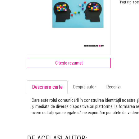
Poți citi ace
Citește rezumat
Descriere carte
Despre autor
Recenzii
Care este rolul comunicării în construirea identității noastre 
și mediată de diverse dispozitive ori platforme, la formarea re
avem cu toții șanse egale să ne exprimăm punctele de vedere
DE ACELAŞI AUTOR: