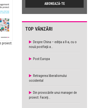
TOP VÂNZĂRI
Despre China – ediţia a II-a, cu o
 proiect.
Patterns of
Modele de 
nouă postfaţă a...
Miscommunication...
Post Europa
Retragerea liberalismului
occidental
Din provocările unui manager de
proiect. Faceţi...