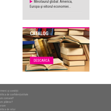
Minotaurul global. America,
Europa şi viitorul economiei...
CATALOG
DESCARCĂ
rmeni și condiții
litica de confidențialitate
um comand?
um plătesc?
ivrare
litica de retur