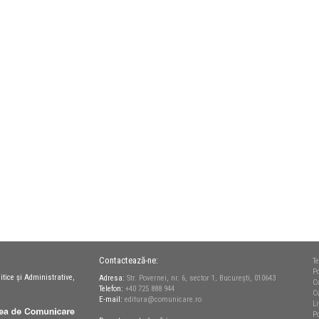
Contactează-ne:
Te
Po
itice și Administrative,
Adresa:
Str. Povernei, nr. 6, sector 1, București, 010643
C
Telefon:
+40 725 888 944
C
E-mail:
editura@comunicare.ro
L
Po