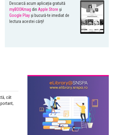
Descarcă acum aplicația gratuită
myBOOKmag
din
Apple Store
și
Google Play
și bucură-te imediat de
lectura acestei cărți!
tă, cât
mportant,