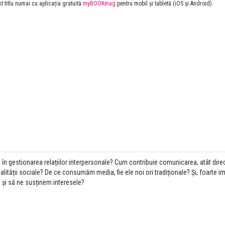
st titlu numai cu aplicația gratuită
myBOOKmag
pentru mobil și tabletă (iOS și Android).
și în gestionarea relațiilor interpersonale? Cum contribuie comunicarea, atât direc
alității sociale? De ce consumăm media, fie ele noi ori tradiționale? Și, foarte i
 și să ne susținem interesele?