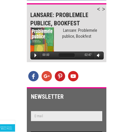
-
LANSARE: PROBLEMELE
LANS
PUBLICE, BOOKFEST
PUBLI
lemele
Lansare: Problemele
est
publice, Bookfest
1:32
00:00
02:47
00
E
lemele
est
NEWSLETTER
2:47