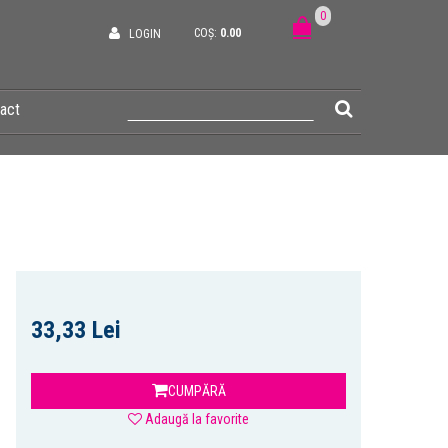
0
COȘ:
0.00
LOGIN
act
33,33 Lei
CUMPĂRĂ
Adaugă la favorite