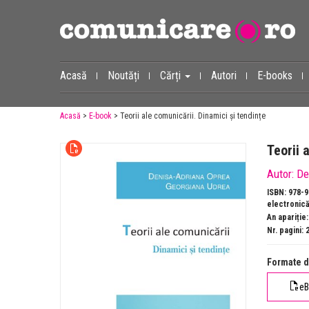
Acasă
Noutăți
Cărți
Autori
E-books
Acasă
>
E-book
> Teorii ale comunicării. Dinamici și tendințe
Teorii 
Autor:
De
ISBN: 978-9
electronică
An apariție
Nr. pagini: 
Formate d
e