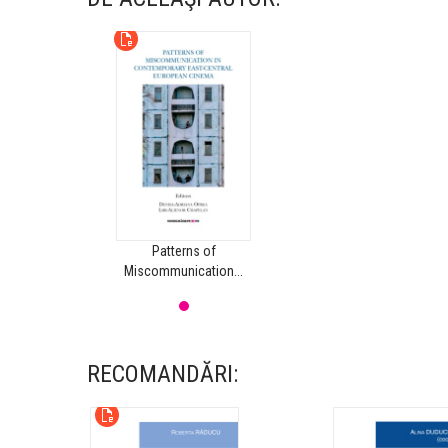
Patterns of
.
Miscommunication...
RECOMANDĂRI: