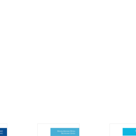
PROBLEMELE PUBLICE 
LANSARE BOOKFEST
Lansare: Prob
publice, Bookf
00:00
0
LANSARE: PROBLEMEL
PUBLICE, BOOKFEST
Lansare: Prob
publice, Bookf
00:00
0