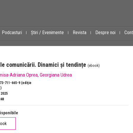
Podcasturi
Știri / Evenimente
Revista
Despre noi
Cont
ale comunicării. Dinamici și tendințe
(ebook)
nisa-Adriana Oprea
,
Georgiana Udrea
73-711-665-9 (ediţie
)
: 2025
248
isponibile
Book