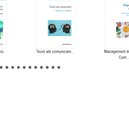
ru
Teorii ale comunicării....
Management de
Cum...