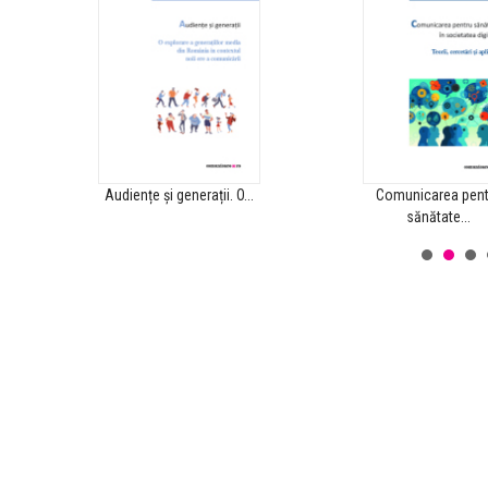
.
Audiențe și generații. O...
Comunicarea pent
sănătate...