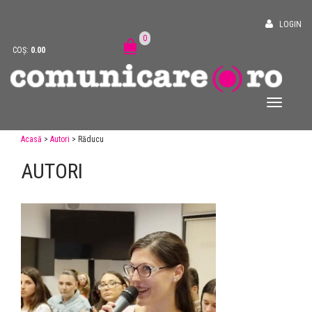
LOGIN
0
COȘ:
0.00
Acasă
>
Autori
> Răducu
AUTORI