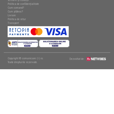
Termeni și condiții
Politica de confidențialitate
Cum comand?
Cum plătesc?
Livrare
Politica de retur
Transport
Copyright © comunicare (•) ro.
Dezvoltat de:
Toate drepturile rezervate.