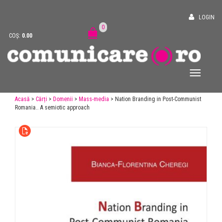
LOGIN
0
COȘ:
0.00
Acasă
>
Cărți
>
Domenii
>
Mass-media
> Nation Branding in Post-Communist
Romania.. A semiotic approach