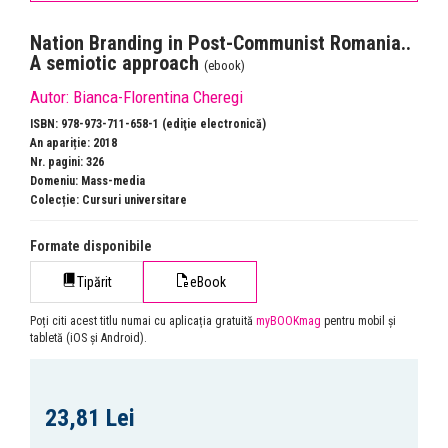
Nation Branding in Post-Communist Romania..
A semiotic approach
(ebook)
Autor:
Bianca-Florentina Cheregi
ISBN: 978-973-711-658-1 (ediţie electronică)
An apariție: 2018
Nr. pagini: 326
Domeniu:
Mass-media
Colecție:
Cursuri universitare
Formate disponibile
Tipărit
eBook
Poți citi acest titlu numai cu aplicația gratuită
myBOOKmag
pentru mobil și
tabletă (iOS și Android).
23,81 Lei