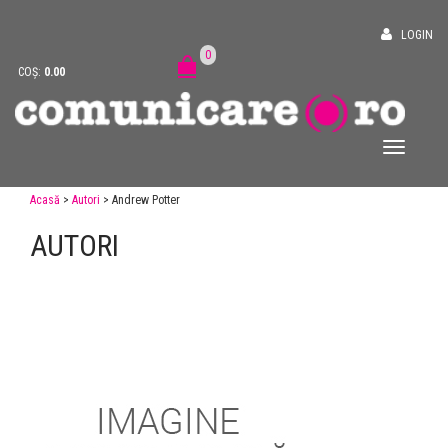
LOGIN
0
COȘ:
0.00
Acasă
>
Autori
> Andrew Potter
AUTORI