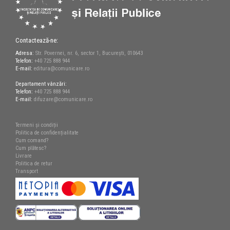
Contactează-ne:
Adresa:
Str. Povernei, nr. 6, sector 1, București, 010643
Telefon:
+40 725 888 944
E-mail:
editura@comunicare.ro
Departament vânzări:
Telefon:
+40 725 888 944
E-mail:
difuzare@comunicare.ro
Termeni și condiții
Politica de confidențialitate
Cum comand?
Cum plătesc?
Livrare
Politica de retur
Transport