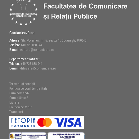
Contactează-ne:
Adresa:
Str. Povernei, nr. 6, sector 1, București, 010643
Telefon:
+40 725 888 944
E-mail:
editura@comunicare.ro
Departament vânzări:
Telefon:
+40 725 888 944
E-mail:
difuzare@comunicare.ro
Termeni și condiții
Politica de confidențialitate
Cum comand?
Cum plătesc?
Livrare
Politica de retur
Transport