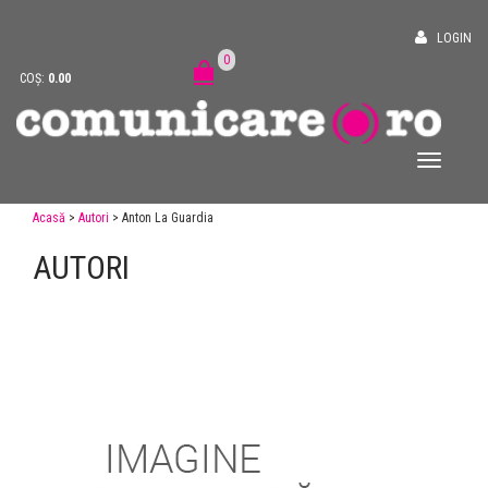
LOGIN
0
COȘ:
0.00
Acasă
>
Autori
> Anton La Guardia
AUTORI