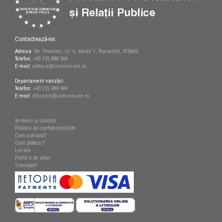
Contactează-ne:
Adresa:
Str. Povernei, nr. 6, sector 1, București, 010643
Telefon:
+40 725 888 944
E-mail:
editura@comunicare.ro
Departament vânzări:
Telefon:
+40 725 888 944
E-mail:
difuzare@comunicare.ro
Termeni și condiții
Politica de confidențialitate
Cum comand?
Cum plătesc?
Livrare
Politica de retur
Transport