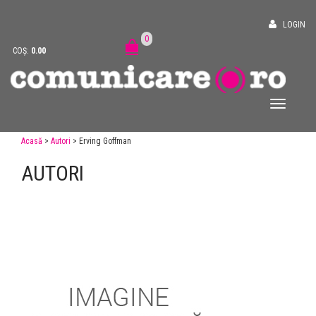
LOGIN
0
COȘ:
0.00
Acasă
>
Autori
> Erving Goffman
AUTORI