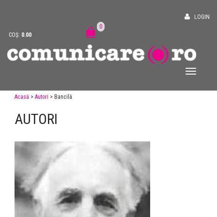
LOGIN
0
COȘ:
0.00
Acasă
>
Autori
> Bancilă
AUTORI