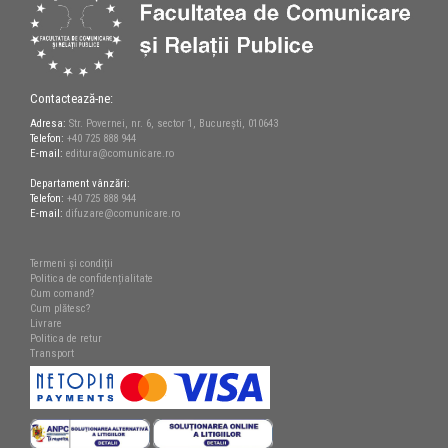
Contactează-ne:
Adresa:
Str. Povernei, nr. 6, sector 1, București, 010643
Telefon:
+40 725 888 944
E-mail:
editura@comunicare.ro
Departament vânzări:
Telefon:
+40 725 888 944
E-mail:
difuzare@comunicare.ro
Termeni și condiții
Politica de confidențialitate
Cum comand?
Cum plătesc?
Livrare
Politica de retur
Transport