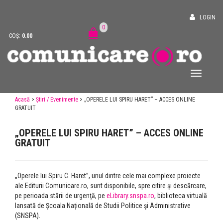
LOGIN
0
COȘ:
0.00
Acasă
>
Știri / Evenimente
> „OPERELE LUI SPIRU HARET” – ACCES ONLINE
GRATUIT
„OPERELE LUI SPIRU HARET” – ACCES ONLINE
GRATUIT
„Operele lui Spiru C. Haret”, unul dintre cele mai complexe proiecte
ale Editurii Comunicare.ro, sunt disponibile, spre citire şi descărcare,
pe perioada stării de urgenţă, pe
eLibrary.snspa.ro
, biblioteca virtuală
lansată de Şcoala Naţională de Studii Politice şi Administrative
(SNSPA).