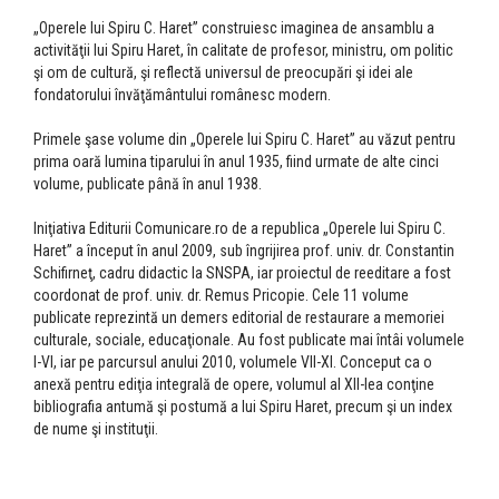
„Operele lui Spiru C. Haret” construiesc imaginea de ansamblu a
activităţii lui Spiru Haret, în calitate de profesor, ministru, om politic
şi om de cultură, şi reflectă universul de preocupări şi idei ale
fondatorului învăţământului românesc modern.
Primele şase volume din „Operele lui Spiru C. Haret” au văzut pentru
prima oară lumina tiparului în anul 1935, fiind urmate de alte cinci
volume, publicate până în anul 1938.
Iniţiativa Editurii Comunicare.ro de a republica „Operele lui Spiru C.
Haret” a început în anul 2009, sub îngrijirea prof. univ. dr. Constantin
Schifirneţ, cadru didactic la SNSPA, iar proiectul de reeditare a fost
coordonat de prof. univ. dr. Remus Pricopie. Cele 11 volume
publicate reprezintă un demers editorial de restaurare a memoriei
culturale, sociale, educaţionale. Au fost publicate mai întâi volumele
I-VI, iar pe parcursul anului 2010, volumele VII-XI. Conceput ca o
anexă pentru ediţia integrală de opere, volumul al XII-lea conţine
bibliografia antumă şi postumă a lui Spiru Haret, precum şi un index
de nume şi instituţii.