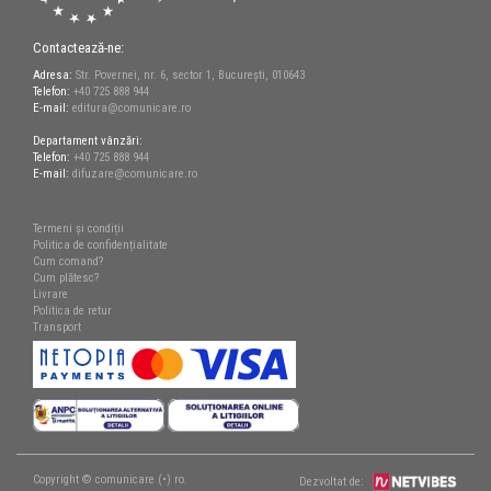
Contactează-ne:
Adresa:
Str. Povernei, nr. 6, sector 1, București, 010643
Telefon:
+40 725 888 944
E-mail:
editura@comunicare.ro
Departament vânzări:
Telefon:
+40 725 888 944
E-mail:
difuzare@comunicare.ro
Termeni și condiții
Politica de confidențialitate
Cum comand?
Cum plătesc?
Livrare
Politica de retur
Transport
Copyright © comunicare (•) ro.
Dezvoltat de: