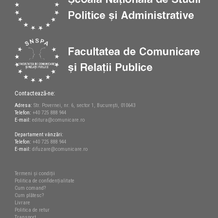
Contactează-ne:
Adresa:
Str. Povernei, nr. 6, sector 1, București, 010643
Telefon:
+40 725 888 944
E-mail:
editura@comunicare.ro
Departament vânzări:
Telefon:
+40 725 888 944
E-mail:
difuzare@comunicare.ro
Termeni și condiții
Politica de confidențialitate
Cum comand?
Cum plătesc?
Livrare
Politica de retur
Transport