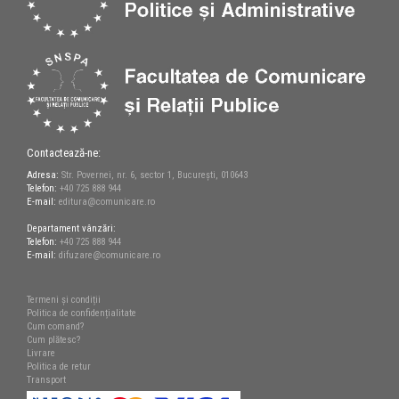
Contactează-ne:
Adresa:
Str. Povernei, nr. 6, sector 1, București, 010643
Telefon:
+40 725 888 944
E-mail:
editura@comunicare.ro
Departament vânzări:
Telefon:
+40 725 888 944
E-mail:
difuzare@comunicare.ro
Termeni și condiții
Politica de confidențialitate
Cum comand?
Cum plătesc?
Livrare
Politica de retur
Transport