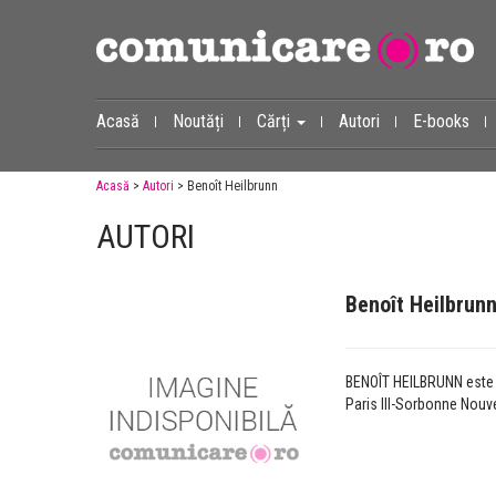
Acasă
Noutăți
Cărți
Autori
E-books
Acasă
>
Autori
> Benoît Heilbrunn
AUTORI
Benoît Heilbrun
BENOÎT HEILBRUNN este p
Paris III-Sorbonne Nouv