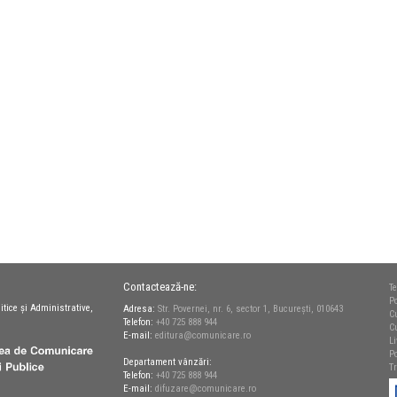
Contactează-ne:
Te
Po
itice și Administrative,
Adresa:
Str. Povernei, nr. 6, sector 1, București, 010643
C
Telefon:
+40 725 888 944
C
E-mail:
editura@comunicare.ro
L
Po
Departament vânzări:
T
Telefon:
+40 725 888 944
E-mail:
difuzare@comunicare.ro