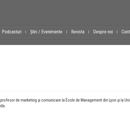
Podcasturi
Știri / Evenimente
Revista
Despre noi
Cont
n
rofesor de marketing şi comunicare la École de Management din Lyon şi la Uni
elle.