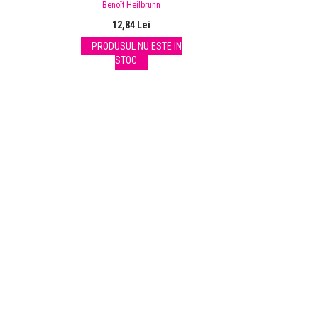
Benoît Heilbrunn
12,84 Lei
PRODUSUL NU ESTE IN
STOC