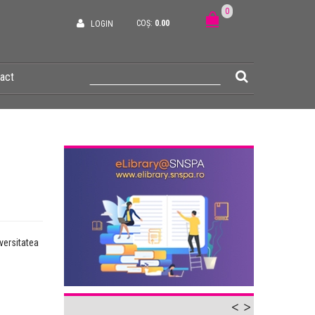
0
COȘ:
0.00
LOGIN
act
versitatea