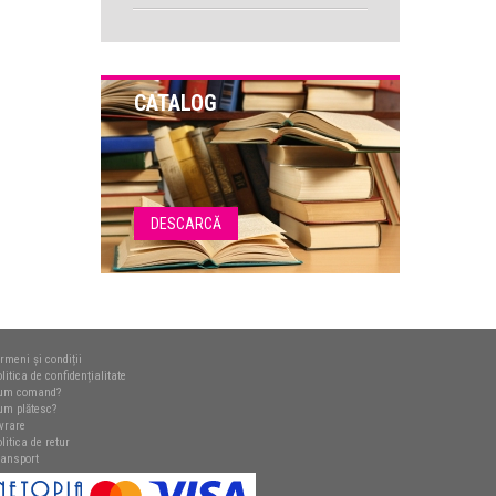
CATALOG
DESCARCĂ
rmeni și condiții
litica de confidențialitate
um comand?
um plătesc?
ivrare
litica de retur
ransport