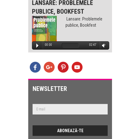
-
LANSARE: PROBLEMELE
LANS
PUBLICE, BOOKFEST
PUBLI
lemele
Lansare: Problemele
est
publice, Bookfest
1:32
00:00
02:47
00
E
lemele
est
NEWSLETTER
2:47