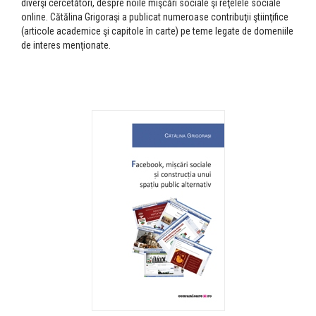
diverşi cercetători, despre noile mişcări sociale şi reţelele sociale
online. Cătălina Grigoraşi a publicat numeroase contribuţii ştiinţifice
(articole academice şi capitole în carte) pe teme legate de domeniile
de interes menţionate.