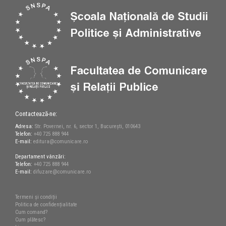
Contactează-ne:
Adresa:
Str. Povernei, nr. 6, sector 1, București, 010643
Telefon:
+40 725 888 944
E-mail:
editura@comunicare.ro
Departament vânzări:
Telefon:
+40 725 888 944
E-mail:
difuzare@comunicare.ro
Termeni și condiții
Politica de confidențialitate
Cum comand?
Cum plătesc?