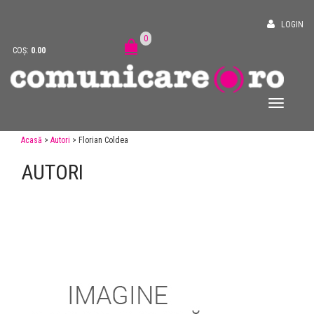
LOGIN
0
COȘ:
0.00
Acasă
>
Autori
> Florian Coldea
AUTORI