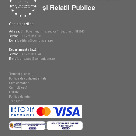
Contactează-ne:
Adresa:
Str. Povernei, nr. 6, sector 1, București, 010643
Telefon:
+40 725 888 944
E-mail:
editura@comunicare.ro
Departament vânzări:
Telefon:
+40 725 888 944
E-mail:
difuzare@comunicare.ro
Termeni și condiții
Politica de confidențialitate
Cum comand?
Cum plătesc?
Livrare
Politica de retur
Transport