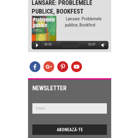
-
LANSARE: PROBLEMELE
LANS
PUBLICE, BOOKFEST
PUBLI
lemele
Lansare: Problemele
est
publice, Bookfest
1:32
00:00
02:47
00
E
lemele
est
NEWSLETTER
2:47