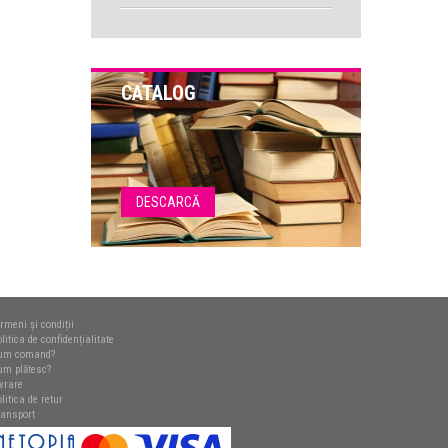
CATALOG
DESCARCĂ
rmeni și condiții
litica de confidențialitate
um comand?
um plătesc?
ivrare
litica de retur
ransport