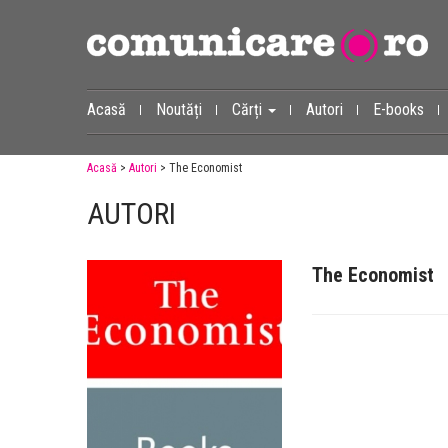
Acasă
Noutăți
Cărți
Autori
E-books
Acasă
>
Autori
> The Economist
AUTORI
The Economist