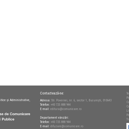
Contactează-ne:
Te
Po
itice și Administrative,
Adresa:
Str. Povernei, nr. 6, sector 1, București, 010643
C
Telefon:
+40 725 888 944
C
E-mail:
editura@comunicare.ro
L
Po
Departament vânzări:
T
Telefon:
+40 725 888 944
E-mail:
difuzare@comunicare.ro