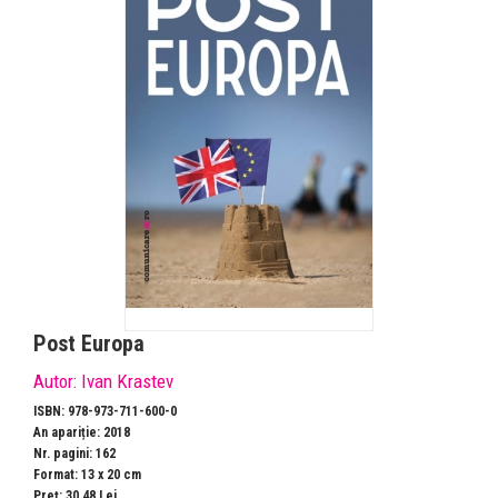
Post Europa
Autor:
Ivan Krastev
ISBN: 978-973-711-600-0
An apariție: 2018
Nr. pagini: 162
Format: 13 x 20 cm
Preț: 30,48 Lei