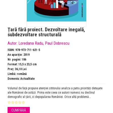
Țară fără proiect. Dezvoltare inegală,
subdezvoltare structurală
Autor:
Loredana Radu
,
Paul Dobrescu
ISBN: 978-973-711-621-5
An apariție: 2019
Nr. pagini: 186
Format: 15,5 x 23,5 cm
Preț: 36,10 Lei
Limbă: română
Domeniu:
Actualitate
Volumul de față propune atenției cititorului analiza a patru priorități detașate
ale României de astăzi. Prima este ceea ce autorii numesc nu declinul
demografic al țării, ci depopularea României. Orice altă problemă...
CUMPĂRĂ