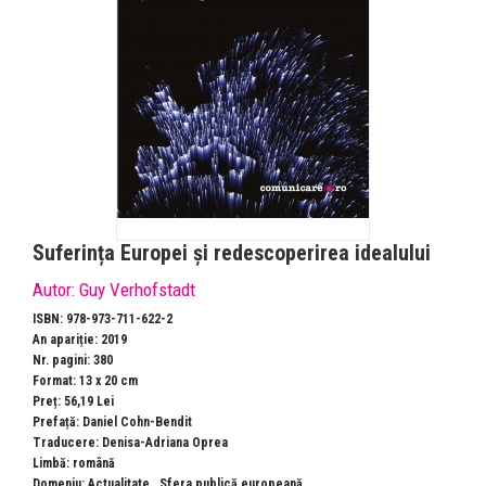
Suferința Europei și redescoperirea idealului
Autor:
Guy Verhofstadt
ISBN: 978-973-711-622-2
An apariție: 2019
Nr. pagini: 380
Format: 13 x 20 cm
Preț: 56,19 Lei
Prefață: Daniel Cohn-Bendit
Traducere: Denisa-Adriana Oprea
Limbă: română
Domeniu:
Actualitate
,
Sfera publică europeană