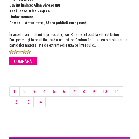
Cuvânt înainte: Alina Bârgăoanu
Traducere: Irina Negrea
Limbă: Română
Domeniu:
Actualitate
,
Sfera publică europeană
În acest eseu incitant şi provocator, Ivan Krastev reflectă la viitorul Uniunii
Europene – şi la posibila lipsă a unui viitor. Confruntându-se cu o proliferare a
partidelor naţionaliste de extremă-dreaptă pe întregul c...
CUMPĂRĂ
1
2
3
4
5
6
7
8
9
10
11
12
13
14