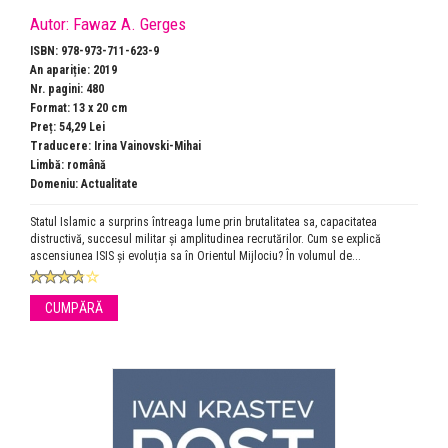
Autor:
Fawaz A. Gerges
ISBN: 978-973-711-623-9
An apariție: 2019
Nr. pagini: 480
Format: 13 x 20 cm
Preț: 54,29 Lei
Traducere: Irina Vainovski-Mihai
Limbă: română
Domeniu:
Actualitate
Statul Islamic a surprins întreaga lume prin brutalitatea sa, capacitatea
distructivă, succesul militar și amplitudinea recrutărilor. Cum se explică
ascensiunea ISIS și evoluția sa în Orientul Mijlociu? În volumul de...
CUMPĂRĂ