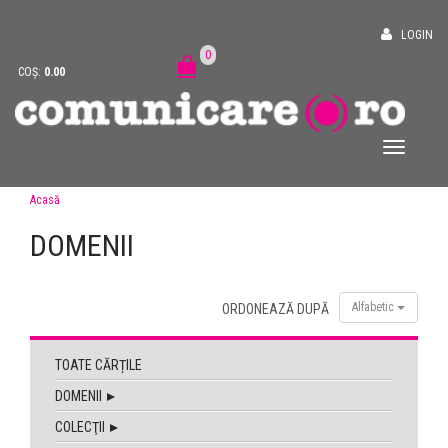
LOGIN
0
COȘ:
0.00
Acasă
DOMENII
Alfabetic
ORDONEAZĂ DUPĂ
TOATE CĂRȚILE
DOMENII
COLECŢII