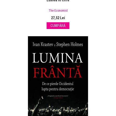
Lumea în cifre
The Economist
27,52 Lei
CUMPĂRĂ