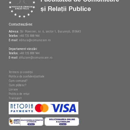
Contactează-ne:
Adresa:
Str. Povernei, nr. 6, sector 1, București, 010643
Telefon:
+40 725 888 944
E-mail:
editura@comunicare.ro
Departament vânzări:
Telefon:
+40 725 888 944
E-mail:
difuzare@comunicare.ro
Termeni și condiții
Politica de confidențialitate
Cum comand?
Cum plătesc?
Livrare
Politica de retur
Transport