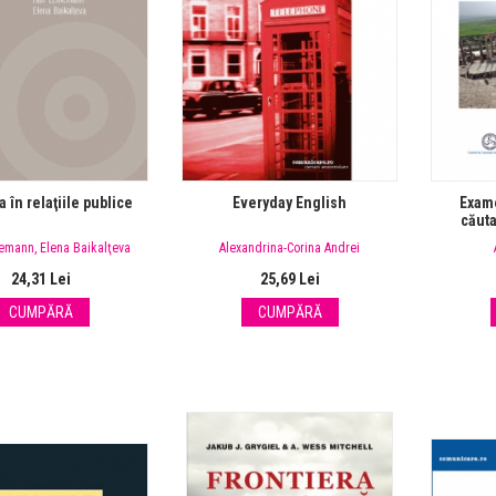
:00
07:16
00:00
01:32
a în relaţiile publice
Everyday English
Exam
căuta
nemann
,
Elena Baikalţeva
Alexandrina-Corina Andrei
24,31 Lei
25,69 Lei
CUMPĂRĂ
CUMPĂRĂ