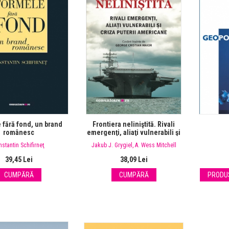
 fără fond, un brand
Frontiera neliniştită. Rivali
românesc
emergenţi, aliaţi vulnerabili şi
criza puterii americane
nstantin Schifirneţ
Jakub J. Grygiel
,
A. Wess Mitchell
39,45 Lei
38,09 Lei
CUMPĂRĂ
CUMPĂRĂ
PRODUS