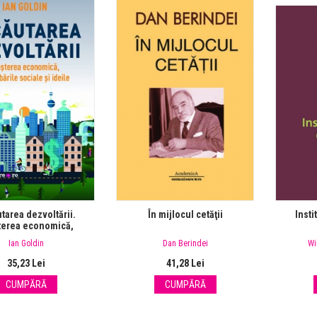
utarea dezvoltării.
În mijlocul cetăţii
Insti
terea economică,
ile sociale şi ideile
Ian Goldin
Dan Berindei
Wi
35,23 Lei
41,28 Lei
CUMPĂRĂ
CUMPĂRĂ