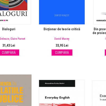
Dialoguri
Dicţionar de teorie critică
Din prov
de proiec
 Deleuze
,
Claire Parnet
David Macey
31,43 Lei
33,95 Lei
CUMPĂRĂ
CUMPĂRĂ
RE: PROBLEMELE
PROBLEMELE PUBLICE -
CE, BOOKFEST
LANSARE BOOKFEST
Lansare: Problemele
Lansare: Problem
publice, Bookfest
publice, Bookfest