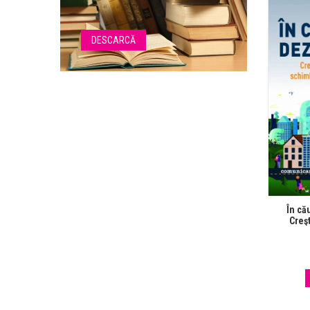
DESCARCĂ
În că
Creş
schimbăr