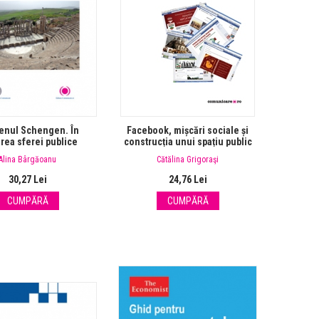
enul Schengen. În
Facebook, mișcări sociale și
rea sferei publice
construcția unui spațiu public
europene
alternativ
Alina Bârgăoanu
Cătălina Grigoraşi
30,27 Lei
24,76 Lei
CUMPĂRĂ
CUMPĂRĂ