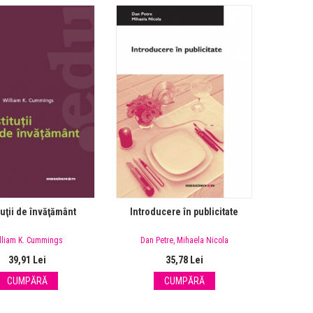
tuţii de învăţământ
Introducere în publicitate
lliam K. Cummings
Dan Petre
,
Mihaela Nicola
39,91 Lei
35,78 Lei
CUMPĂRĂ
CUMPĂRĂ