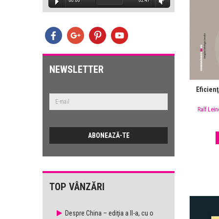
:32
00:00
02:47
00
E
lemele
est
NEWSLETTER
Eficienţ
:47
Ralf Lei
TOP VÂNZĂRI
Despre China – ediţia a II-a, cu o