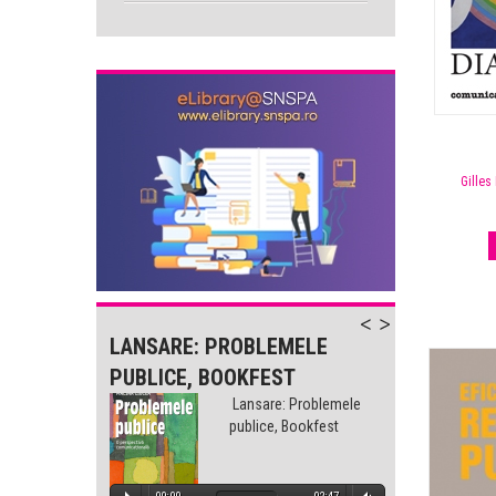
Gilles
-
LANSARE: PROBLEMELE
LANSA
PUBLICE, BOOKFEST
PUBLI
lemele
Lansare: Problemele
est
publice, Bookfest