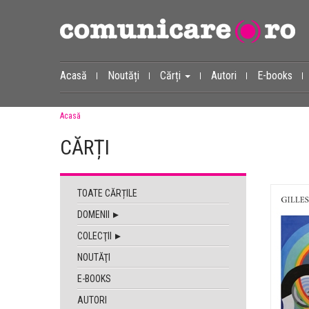
Acasă
Noutăți
Cărți
Autori
E-books
Acasă
CĂRȚI
TOATE CĂRȚILE
DOMENII
COLECŢII
NOUTĂŢI
E-BOOKS
AUTORI