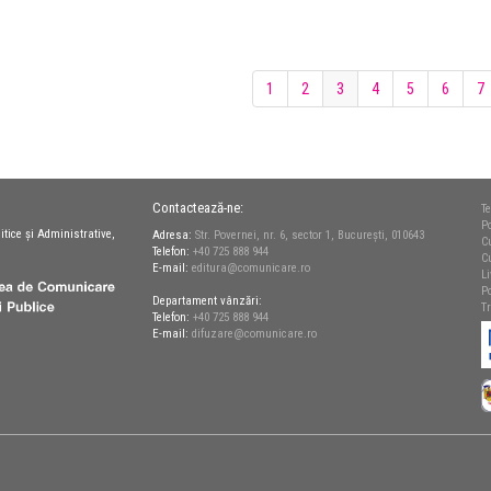
1
2
3
4
5
6
7
Contactează-ne:
Te
Po
itice și Administrative,
Adresa:
Str. Povernei, nr. 6, sector 1, București, 010643
C
Telefon:
+40 725 888 944
C
E-mail:
editura@comunicare.ro
L
Po
Departament vânzări:
T
Telefon:
+40 725 888 944
E-mail:
difuzare@comunicare.ro