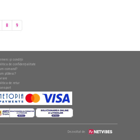
8
9
rmeni și condiții
litica de confidențialitate
um comand?
um plătesc?
ivrare
litica de retur
ransport
Dezvoltat de: