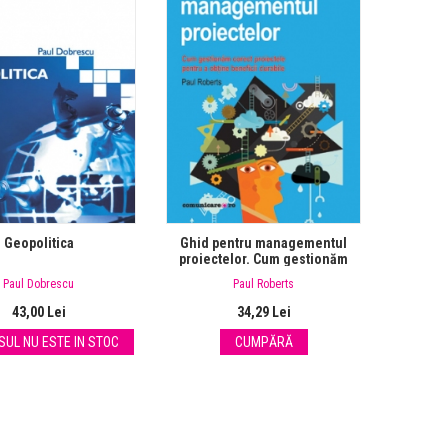
Geopolitica
Ghid pentru managementul
proiectelor. Cum gestionăm
corect proiectele pentru a
Paul Dobrescu
Paul Roberts
obţine beneficii durabile
43,00 Lei
34,29 Lei
UL NU ESTE IN STOC
CUMPĂRĂ