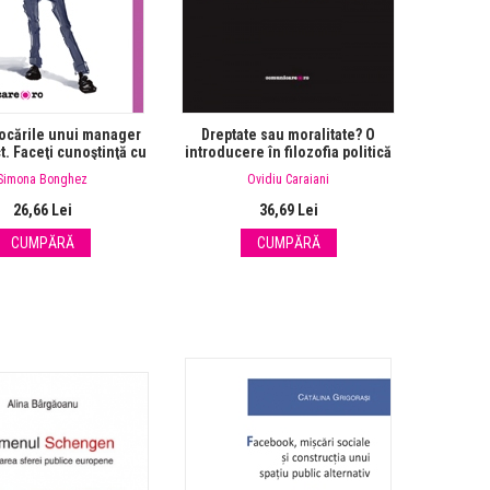
ocările unui manager
Dreptate sau moralitate? O
t. Faceţi cunoştinţă cu
introducere în filozofia politică
Gogu!
a lui John Rawls
Simona Bonghez
Ovidiu Caraiani
26,66 Lei
36,69 Lei
CUMPĂRĂ
CUMPĂRĂ
ele