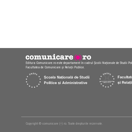
Editura Comunicare.ro este departament în cadrul Școlii Naționale de Studii Pol
Facultatea de Comunicare și Relații Publice.
Copyright © comunicare (•) ro. Toate drepturile rezervate.