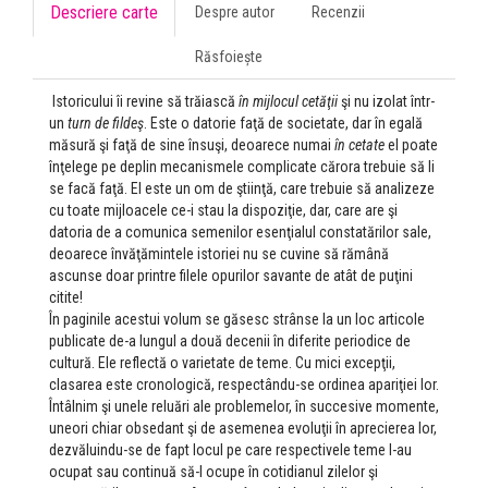
Descriere carte
Despre autor
Recenzii
Răsfoiește
Istoricului îi revine să trăiască
în mijlocul cetăţii
şi nu izolat într-
un
turn de fildeş
. Este o datorie faţă de societate, dar în egală
măsură şi faţă de sine însuşi, deoarece numai
în cetate
el poate
înţelege pe deplin mecanismele complicate cărora trebuie să li
se facă faţă. El este un om de ştiinţă, care trebuie să analizeze
cu toate mijloacele ce-i stau la dispoziţie, dar, care are şi
datoria de a comunica semenilor esenţialul constatărilor sale,
deoarece învăţămintele istoriei nu se cuvine să rămână
ascunse doar printre filele opurilor savante de atât de puţini
citite!
În paginile acestui volum se găsesc strânse la un loc articole
publicate de-a lungul a două decenii în diferite periodice de
cultură. Ele reflectă o varietate de teme. Cu mici excepţii,
clasarea este cronologică, respectându-se ordinea apariţiei lor.
Întâlnim şi unele reluări ale problemelor, în succesive momente,
uneori chiar obsedant şi de asemenea evoluţii în aprecierea lor,
dezvăluindu-se de fapt locul pe care respectivele teme l-au
ocupat sau continuă să-l ocupe în cotidianul zilelor şi