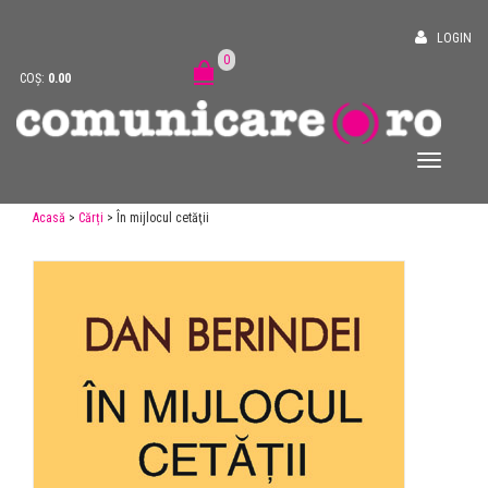
LOGIN
0
COȘ:
0.00
Acasă
>
Cărți
> În mijlocul cetăţii