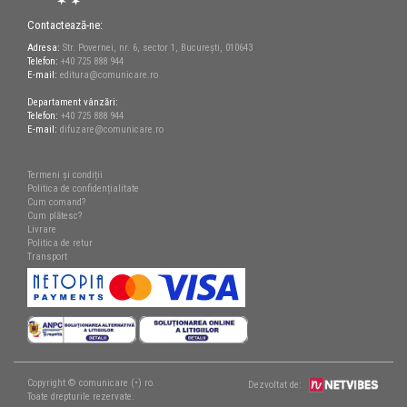
Contactează-ne:
Adresa:
Str. Povernei, nr. 6, sector 1, București, 010643
Telefon:
+40 725 888 944
E-mail:
editura@comunicare.ro
Departament vânzări:
Telefon:
+40 725 888 944
E-mail:
difuzare@comunicare.ro
Termeni și condiții
Politica de confidențialitate
Cum comand?
Cum plătesc?
Livrare
Politica de retur
Transport
Copyright © comunicare (•) ro.
Dezvoltat de:
Toate drepturile rezervate.