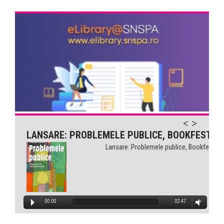
Comunicarea pentru sănătate...
LANSARE: PROBLEMELE PUBLICE, BOOKFEST
Lansare: Problemele publice, Bookfest
00:00
02:47