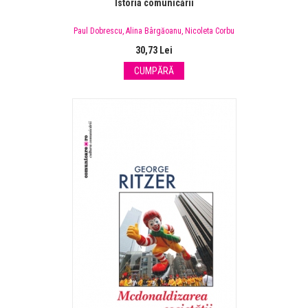
Istoria comunicării
Paul Dobrescu
,
Alina Bârgăoanu
,
Nicoleta Corbu
30,73 Lei
CUMPĂRĂ