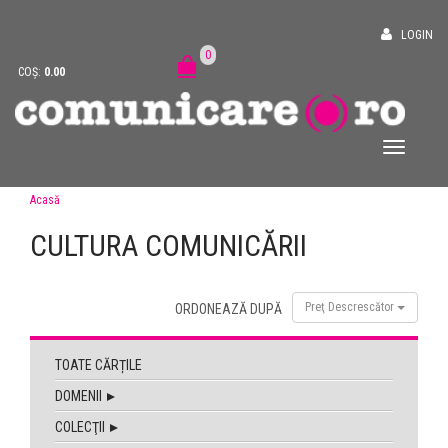
LOGIN
0
COȘ:
0.00
Acasă
CULTURA COMUNICĂRII
Preţ Descrescător
ORDONEAZĂ DUPĂ
TOATE CĂRȚILE
DOMENII
COLECŢII