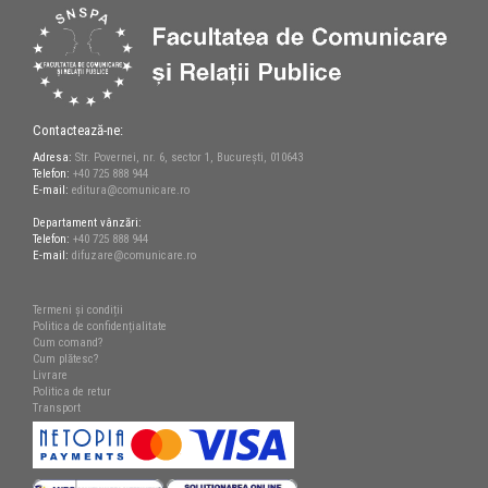
Contactează-ne:
Adresa:
Str. Povernei, nr. 6, sector 1, București, 010643
Telefon:
+40 725 888 944
E-mail:
editura@comunicare.ro
Departament vânzări:
Telefon:
+40 725 888 944
E-mail:
difuzare@comunicare.ro
Termeni și condiții
Politica de confidențialitate
Cum comand?
Cum plătesc?
Livrare
Politica de retur
Transport