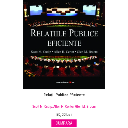
Relaţii Publice Eficiente
Scott M. Cutlip
,
Allen H. Center
,
Glen M. Broom
50,00 Lei
CUMPĂRĂ