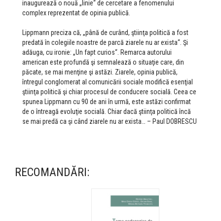
inaugurează o nouă „linie“ de cercetare a fenomenului
complex reprezentat de opinia publică.
Lippmann preciza că, „până de curând, ştiinţa politică a fost
predată în colegiile noastre de parcă ziarele nu ar exista“. Şi
adăuga, cu ironie: „Un fapt curios“. Remarca autorului
american este profundă şi semnalează o situaţie care, din
păcate, se mai menţine şi astăzi. Ziarele, opinia publică,
întregul conglomerat al comunicării sociale modifică esenţial
ştiinţa politică şi chiar procesul de conducere socială. Ceea ce
spunea Lippmann cu 90 de ani în urmă, este astăzi confirmat
de o întreagă evoluţie socială. Chiar dacă ştiinţa politică încă
se mai predă ca şi când ziarele nu ar exista… – Paul DOBRESCU
RECOMANDĂRI: