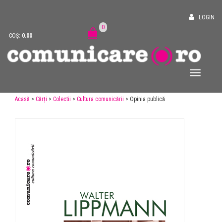
LOGIN
0
COȘ:
0.00
Acasă
>
Cărți
>
Colectii
>
Cultura comunicării
> Opinia publică