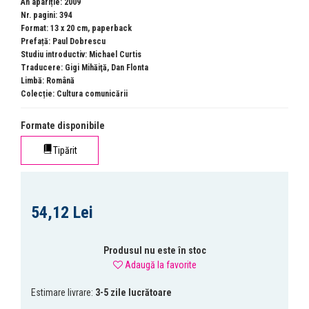
An apariție: 2009
Nr. pagini: 394
Format: 13 x 20 cm, paperback
Prefață: Paul Dobrescu
Studiu introductiv: Michael Curtis
Traducere: Gigi Mihăiţă, Dan Flonta
Limbă: Română
Colecție:
Cultura comunicării
Formate disponibile
Tipărit
54,12 Lei
Produsul nu este în stoc
Adaugă la favorite
Estimare livrare:
3-5 zile lucrătoare