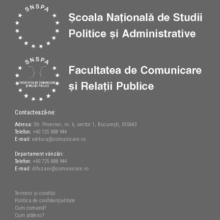
Contactează-ne:
Adresa:
Str. Povernei, nr. 6, sector 1, București, 010643
Telefon:
+40 725 888 944
E-mail:
editura@comunicare.ro
Departament vânzări:
Telefon:
+40 725 888 944
E-mail:
difuzare@comunicare.ro
Termeni și condiții
Politica de confidențialitate
Cum comand?
Cum plătesc?