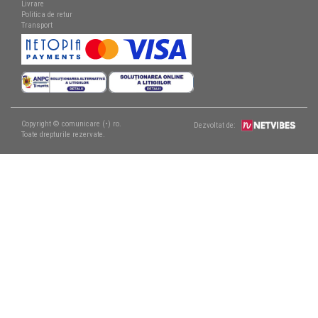
Livrare
Politica de retur
Transport
Copyright © comunicare (•) ro.
Dezvoltat de:
Toate drepturile rezervate.