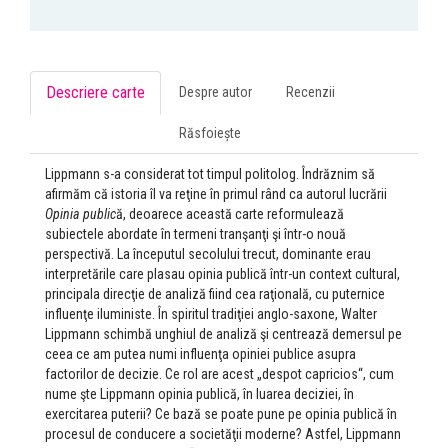
Descriere carte
Despre autor
Recenzii
Răsfoiește
Lippmann s-a considerat tot timpul politolog. Îndrăznim să
afirmăm că istoria îl va reţine în primul rând ca autorul lucrării
Opinia public
ă, deoarece această carte reformulează
subiectele abordate în termeni tranşanţi şi într-o nouă
perspectivă. La începutul secolului trecut, dominante erau
interpretările care plasau opinia publică într-un context cultural,
principala direcţie de analiză fiind cea raţională, cu puternice
influenţe iluministe. În spiritul tradiţiei anglo-saxone, Walter
Lippmann schimbă unghiul de analiză şi centrează demersul pe
ceea ce am putea numi influenţa opiniei publice asupra
factorilor de decizie. Ce rol are acest „despot capricios“, cum
nume şte Lippmann opinia publică, în luarea deciziei, în
exercitarea puterii? Ce bază se poate pune pe opinia publică în
procesul de conducere a societăţii moderne? Astfel, Lippmann