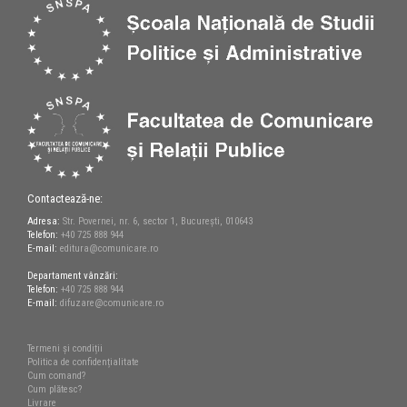
Contactează-ne:
Adresa:
Str. Povernei, nr. 6, sector 1, București, 010643
Telefon:
+40 725 888 944
E-mail:
editura@comunicare.ro
Departament vânzări:
Telefon:
+40 725 888 944
E-mail:
difuzare@comunicare.ro
Termeni și condiții
Politica de confidențialitate
Cum comand?
Cum plătesc?
Livrare