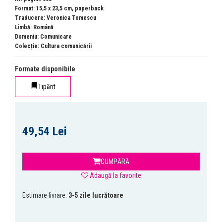
Format: 15,5 x 23,5 cm, paperback
Traducere: Veronica Tomescu
Limbă: Română
Domeniu:
Comunicare
Colecție:
Cultura comunicării
Formate disponibile
Tipărit
49,54 Lei
CUMPĂRĂ
Adaugă la favorite
Estimare livrare:
3-5 zile lucrătoare