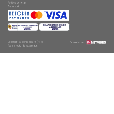
Politica de retur
Transport
Copyright © comunicare (•) ro.
Dezvoltat de:
Toate drepturile rezervate.