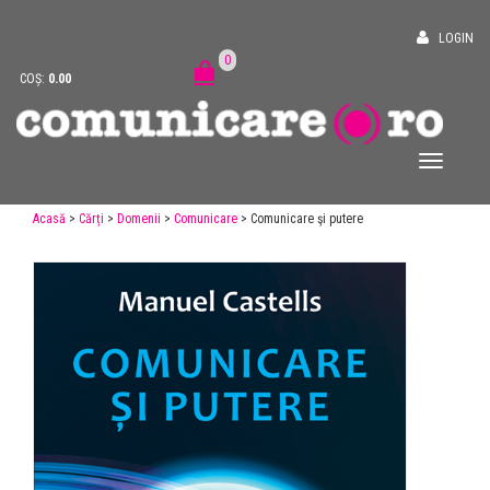
LOGIN
0
COȘ:
0.00
Acasă
>
Cărți
>
Domenii
>
Comunicare
> Comunicare şi putere