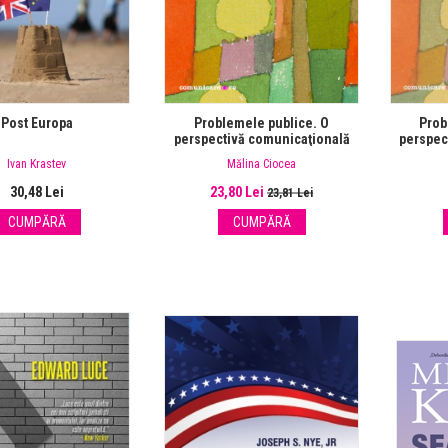
Post Europa
Problemele publice. O
Prob
perspectivă comunicaţională
perspec
Ivan Krastev
Mălina Ciocea
30,48 Lei
23,80 Lei
23,81 Lei
CUMPĂRĂ
CUMPĂRĂ
RE: PROBLEMELE
PROBLEMELE PUBLICE -
CE, BOOKFEST
LANSARE BOOKFEST
Lansare: Problemele
Lansare: Problem
publice, Bookfest
publice, Bookfest