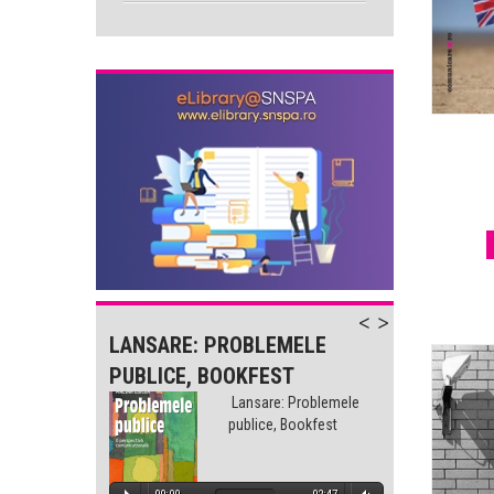
-
LANSARE: PROBLEMELE
LANSA
PUBLICE, BOOKFEST
PUBLI
lemele
Lansare: Problemele
est
publice, Bookfest