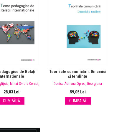
dagogice de Relații
Teorii ale comunicării. Dinamici
Internaționale
și tendințe
lițoiu
,
Mihai Ovidiu Cercel
,
Denisa-Adriana Oprea
,
Georgiana
na
,
Miruna Butnaru-Troncotă
Udrea
28,83 Lei
59,05 Lei
CUMPĂRĂ
CUMPĂRĂ