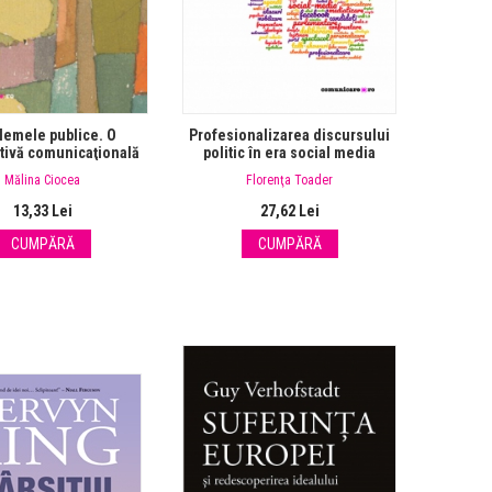
lemele publice. O
Profesionalizarea discursului
tivă comunicaţională
politic în era social media
Mălina Ciocea
Florenţa Toader
13,33 Lei
27,62 Lei
CUMPĂRĂ
CUMPĂRĂ
ele