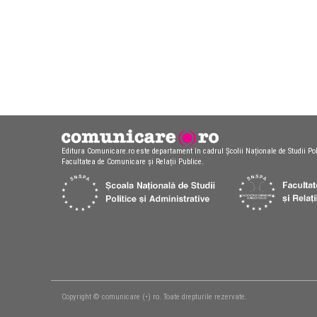
Editura Comunicare.ro este departament în cadrul Școlii Naționale de Studii Pol
Facultatea de Comunicare și Relații Publice.
Copyright © comunicare (•) ro. Toate drepturile rezervate.