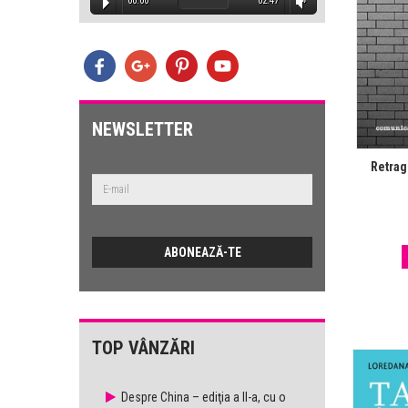
:32
00:00
02:47
00
E
lemele
est
NEWSLETTER
Retrag
:47
TOP VÂNZĂRI
Despre China – ediţia a II-a, cu o