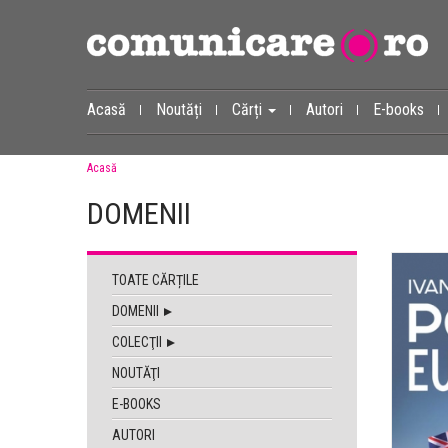
Acasă
Noutăți
Cărți
Autori
E-books
Acasă
DOMENII
TOATE CĂRȚILE
DOMENII
COLECŢII
NOUTĂŢI
E-BOOKS
AUTORI