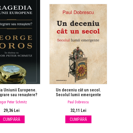
a Uniunii Europene.
Un deceniu cât un secol.
grare sau renaștere?
Secolul lumii emergente
egor Peter Schmitz
Paul Dobrescu
29,36 Lei
32,11 Lei
CUMPĂRĂ
CUMPĂRĂ