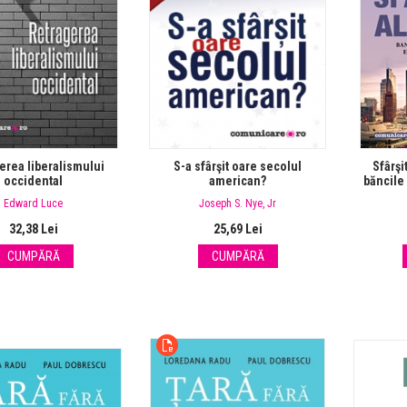
:00
07:16
00:00
01:32
erea liberalismului
S-a sfârşit oare secolul
Sfârşi
occidental
american?
băncile 
Edward Luce
Joseph S. Nye, Jr
32,38 Lei
25,69 Lei
CUMPĂRĂ
CUMPĂRĂ