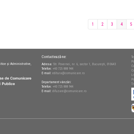
1
2
3
4
5
Contactează-ne:
Te
Po
itice și Administrative,
Adresa:
Str. Povernei, nr. 6, sector 1, București, 010643
C
Telefon:
+40 725 888 944
C
E-mail:
editura@comunicare.ro
L
Po
Departament vânzări:
T
Telefon:
+40 725 888 944
E-mail:
difuzare@comunicare.ro