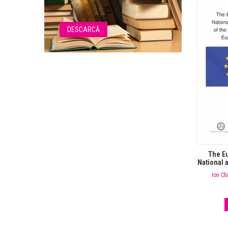
DESCARCĂ
The Eu
National 
the 20
Ion Ch
Euro