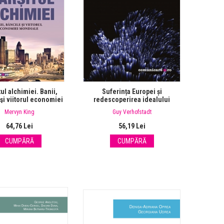
tul alchimiei. Banii,
Suferința Europei și
şi viitorul economiei
redescoperirea idealului
mondiale
Mervyn King
Guy Verhofstadt
64,76 Lei
56,19 Lei
CUMPĂRĂ
CUMPĂRĂ