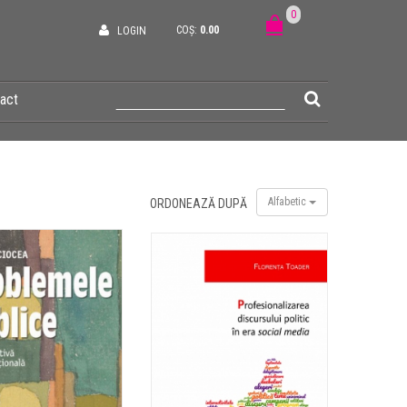
0
COȘ:
0.00
LOGIN
act
Alfabetic
ORDONEAZĂ DUPĂ