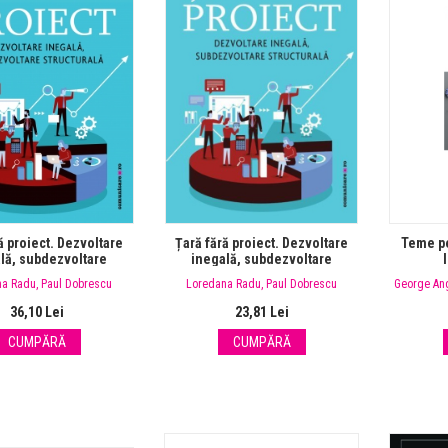
ă proiect. Dezvoltare
Țară fără proiect. Dezvoltare
Teme pe
lă, subdezvoltare
inegală, subdezvoltare
structurală
structurală
na Radu
,
Paul Dobrescu
Loredana Radu
,
Paul Dobrescu
George Ang
Dacian Du
36,10 Lei
23,81 Lei
CUMPĂRĂ
CUMPĂRĂ