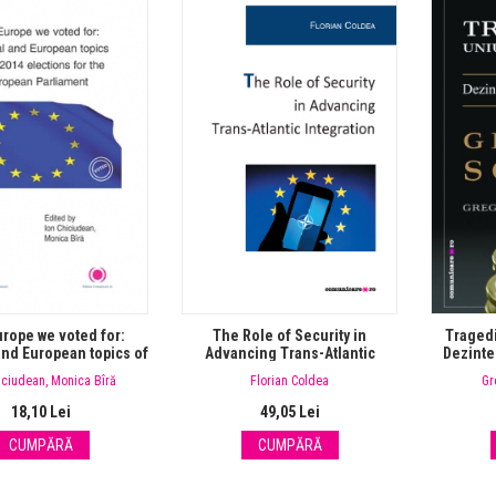
rope we voted for:
The Role of Security in
Tragedi
and European topics of
Advancing Trans-Atlantic
Dezinte
14 elections for the
Integration
iciudean
,
Monica Bîră
Florian Coldea
Gr
pean Parliament
18,10 Lei
49,05 Lei
CUMPĂRĂ
CUMPĂRĂ