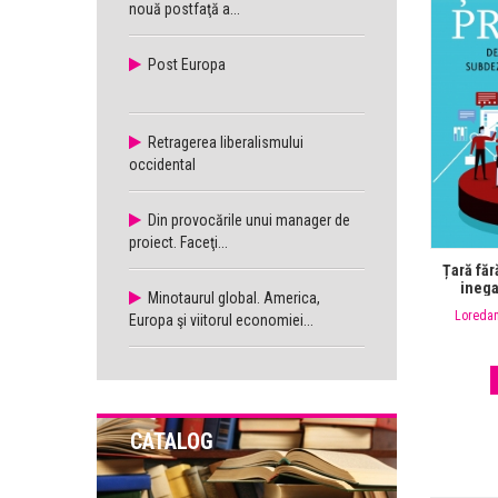
nouă postfaţă a...
Post Europa
Retragerea liberalismului
occidental
Din provocările unui manager de
proiect. Faceţi...
Țară făr
inega
Minotaurul global. America,
Loreda
Europa şi viitorul economiei...
CATALOG