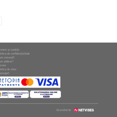
rmeni și condiții
litica de confidențialitate
um comand?
um plătesc?
ivrare
litica de retur
ransport
Dezvoltat de: