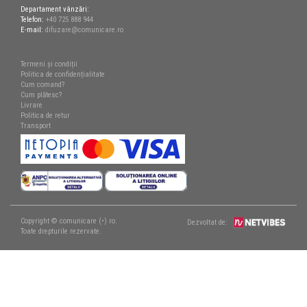
Departament vânzări:
Telefon:
+40 725 888 944
E-mail:
difuzare@comunicare.ro
Termeni și condiții
Politica de confidențialitate
Cum comand?
Cum plătesc?
Livrare
Politica de retur
Transport
Copyright © comunicare (•) ro.
Dezvoltat de:
Toate drepturile rezervate.