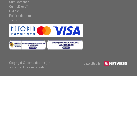
Cum comand?
Cum plătesc?
Livrare
Politica de retur
Transport
Copyright © comunicare (•) ro.
Dezvoltat de:
Toate drepturile rezervate.