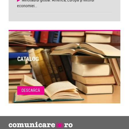
Minotaurul global. America, Europa şi viitorul
economiei...
CATALOG
DESCARCĂ