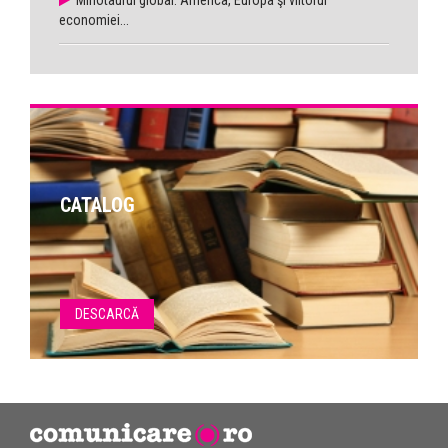
Minotaurul global. America, Europa şi viitorul
economiei...
CATALOG
DESCARCĂ