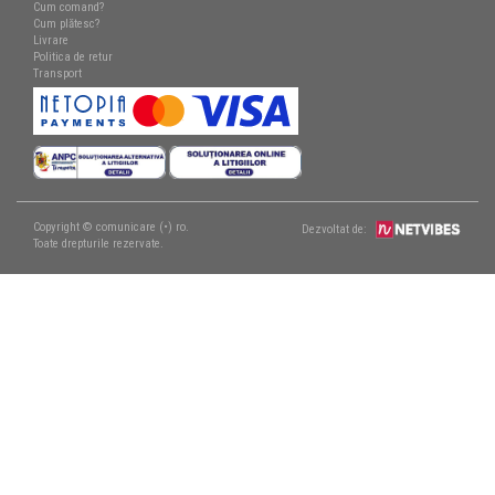
Cum comand?
Cum plătesc?
Livrare
Politica de retur
Transport
Copyright © comunicare (•) ro.
Dezvoltat de:
Toate drepturile rezervate.