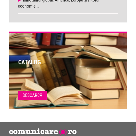
Minotaurul global. America, Europa şi viitorul
economiei...
CATALOG
DESCARCĂ