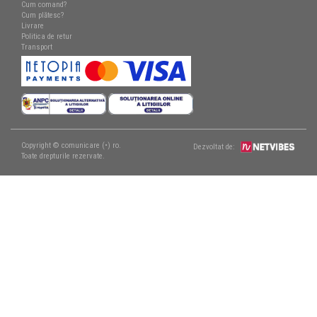
Cum comand?
Cum plătesc?
Livrare
Politica de retur
Transport
Copyright © comunicare (•) ro.
Dezvoltat de:
Toate drepturile rezervate.